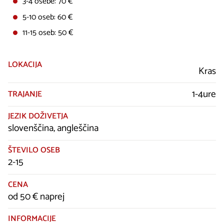
3-4 osebe: 70 €
5-10 oseb: 60 €
11-15 oseb: 50 €
LOKACIJA
Kras
1-4ure
TRAJANJE
JEZIK DOŽIVETJA
slovenščina, angleščina
ŠTEVILO OSEB
2-15
CENA
od 50 € naprej
INFORMACIJE