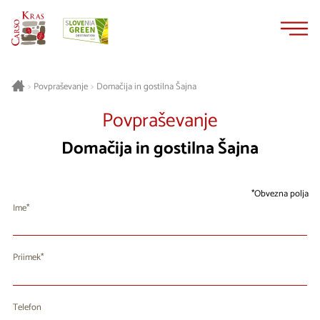
Na
Navigacija
vsebino
Domačija in gostilna Šajna
>
Povpraševanje
>
Povpraševanje
Domačija in gostilna Šajna
Obvezna polja
Ime
Priimek
Telefon