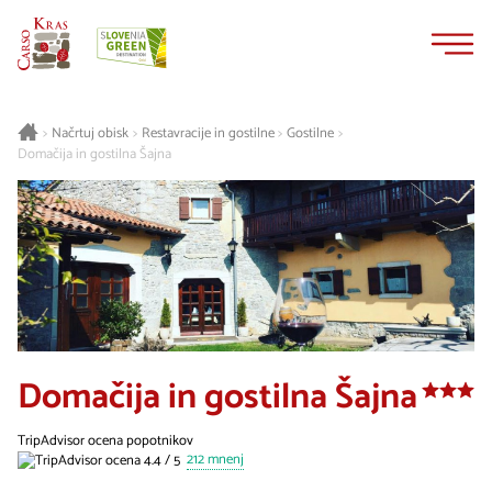
Na
Navigacija
vsebino
Načrtuj obisk
Restavracije in gostilne
Gostilne
>
>
>
>
Domačija in gostilna Šajna
Domačija in gostilna Šajna
TripAdvisor ocena popotnikov
212 mnenj