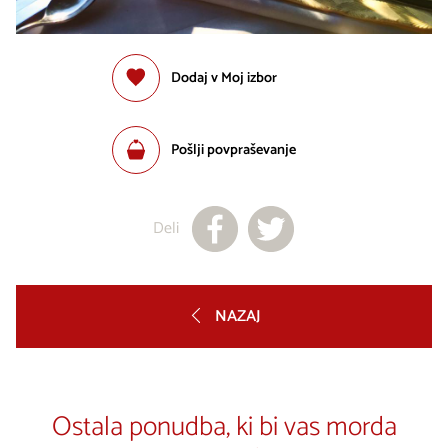
Dodaj v Moj izbor
Pošlji povpraševanje
Deli
NAZAJ
Ostala ponudba, ki bi vas morda