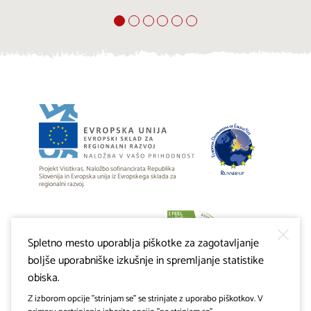
Projekt Visitkras. Naložbo sofinancirata Republika
Slovenija in Evropska unija iz Evropskega sklada za
regionalni razvoj.
Spletno mesto uporablja piškotke za zagotavljanje
boljše uporabniške izkušnje in spremljanje statistike
obiska.
Z izborom opcije "strinjam se" se strinjate z uporabo piškotkov. V