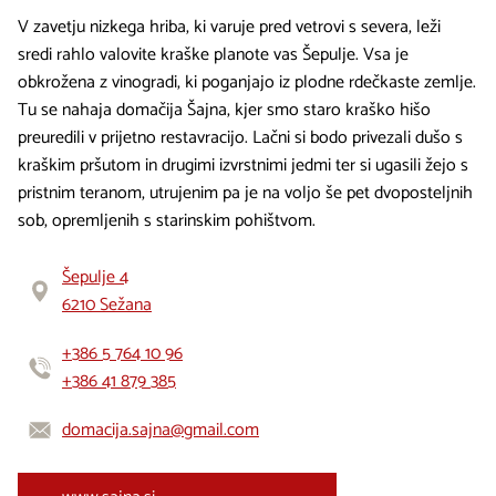
V zavetju nizkega hriba, ki varuje pred vetrovi s severa, leži
sredi rahlo valovite kraške planote vas Šepulje. Vsa je
obkrožena z vinogradi, ki poganjajo iz plodne rdečkaste zemlje.
Tu se nahaja domačija Šajna, kjer smo staro kraško hišo
preuredili v prijetno restavracijo. Lačni si bodo privezali dušo s
kraškim pršutom in drugimi izvrstnimi jedmi ter si ugasili žejo s
pristnim teranom, utrujenim pa je na voljo še pet dvoposteljnih
sob, opremljenih s starinskim pohištvom.
Šepulje 4
6210 Sežana
+386 5 764 10 96
+386 41 879 385
domacija.sajna@gmail.com