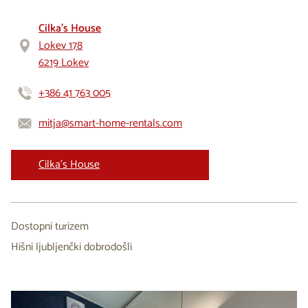
Cilka's House
Lokev 178
6219 Lokev
+386 41 763 005
mitja@smart-home-rentals.com
Cilka's House
Dostopni turizem
Hišni ljubljenčki dobrodošli