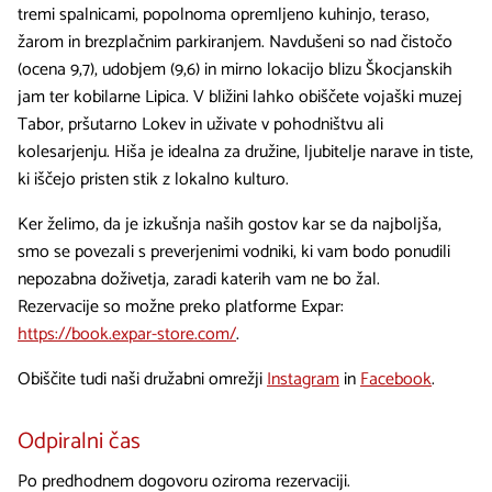
tremi spalnicami, popolnoma opremljeno kuhinjo, teraso,
žarom in brezplačnim parkiranjem. Navdušeni so nad čistočo
(ocena 9,7), udobjem (9,6) in mirno lokacijo blizu Škocjanskih
jam ter kobilarne Lipica. V bližini lahko obiščete vojaški muzej
Tabor, pršutarno Lokev in uživate v pohodništvu ali
kolesarjenju. Hiša je idealna za družine, ljubitelje narave in tiste,
ki iščejo pristen stik z lokalno kulturo.
Ker želimo, da je izkušnja naših gostov kar se da najboljša,
smo se povezali s preverjenimi vodniki, ki vam bodo ponudili
nepozabna doživetja, zaradi katerih vam ne bo žal.
Rezervacije so možne preko platforme Expar:
https://book.expar-store.com/
.
Obiščite tudi naši družabni omrežji
Instagram
in
Facebook
.
Odpiralni čas
Po predhodnem dogovoru oziroma rezervaciji.