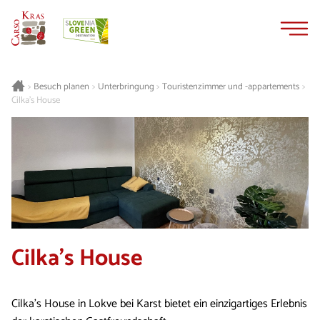
Zum
Zur
Inhalt
Navigation
springen
springen
Besuch planen
Unterbringung
Touristenzimmer und -appartements
>
>
>
>
Cilka's House
Cilka's House
Cilka's House in Lokve bei Karst bietet ein einzigartiges Erlebnis