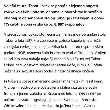
Vojaški muzej Tabor Lokev se ponaša z izjemno bogato
zbirko vojaških uniform, opreme in oborožitve iz različnih
obdobij. V obrambnem stolpu Tabor je razstavljen le dober
1% celotne vojaške zbirke oz. 8. 887 eksponatov.
V središču vasi Lokev stoji edinstven renesančni obrambni stolp
Tabor iz leta 1487, ki z župniščem, gotsko kapelo iz leta 1426,
župnijsko cerkvijo nadangela Mihaela iz leta 1613, spominskim
parkom NOB, osnovno šolo in vrtcem tvori vaško jedro. V njem
se od leta 1994 nahaja največji zasebni Vojaški muzej Tabor
Lokev, pod vodstvom zbiratelja Srečka Rože, ki mu je Občina
Sežana 27. avgusta 2021 podelila naziv častnega občana.
Pritličje stavbe je namenjeno začasnim tematskim razstavam.
V prvem nadstropju je postavljena stalna razstava o soški
fronti in njenem zaledju na Krasu med letoma 1915 in 1917 ter
uniforma avstro - ogrskega generala Svetozarja Boroevića.
Obiskovalec se nahaja med vojskujočima silama: Avstro –