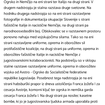
Ogrsko in Nemčijo na eni strani ter Italijo na drugi strani. V
drugem nadstropju je stalna razstava druge svetovne. Na
hodniku drugega nadstropja so na eni strani razstavljene
fotografije in dokumentacija okupacije Slovenije s strani
fašistične Italije in nacistične Nemčije, na drugi strani pa
narodnoosvobodilni boj. Obiskovalec se v razstavnem prostoru
ponovno nahaja med vojskujočima silama. Tako so na eni
strani razstavljene uniforme, oprema in oborožitev sil
protifašistične koalicije, na drugi strani pa uniforme, oprema in
oborožitev fašistične Italije in nacistične Nemčije z
jugoslovanskimi kolaboracionisti. Na podstrešju so v sklopu
stalne razstave razstavljene uniforme, oprema in oborožitev
vojska od Avstro - Ogrske do Socialistične federativne
republike Jugoslavije. Posebnost tega nadstropja je na eni
strani habsburški prapor iz dneva ustoličenja Franca Jožefa I za
cesarja Avstrije, komorni ključ ter ogrska in nemška garda
cesarja Franca Jožefa I. Na drugi strani pa nosilec kasetne
bombe, ki jo je Jugoslovanska ljudska armada uporabila proti