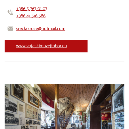
+386 5 767 01 07
+386 41 516 586
srecko.roze@hotmail.com
www.vojaskimuzejtabor.eu