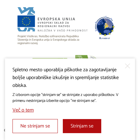
Projekt Visitkras. Naložbo sofinancirata Republika
Slovenija in Evropska unija iz Evropskega sklada za
regionalni razvoj.
Spletno mesto uporablja piškotke za zagotavljanje
boljše uporabniške izkušnje in spremljanje statistike
obiska.
Z izborom opcije "strinjam se" se strinjate z uporabo piškotkov. V
primeru nestrinjanja izberite opcijo "ne strinjam se".
Več o tem
Ne strinjam se
Strinjam se
© 2019 - 2026 visitkras.info. Vse pravice pridržane.