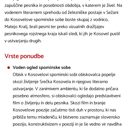
zapuščine pesnika in posebnosti obdobja, v katerem je živel. Na
vodenem literarnem sprehodu od železniške postaje v Sežani
do Kosovelove spominske sobe boste skupaj z vodnico,
Matejo Kralj, brali pesmi ter preko vizualnih dražljajev
pesnikovega rojstnega kraja iskali sledi, ki jih je Kosovel pustil
v ustvarjanju drugih.
Vrste ponudbe
Voden ogled spominske sobe
Obisk v Kosovelovi spominski sobi obiskovalca popelje
skozi življenje Srečka Kosovela in njegovo literarno
ustvarjanje. V zanimivem ambientu, ki še dodatno pričara
posebno atmosfero, si obiskovalci ogledajo predstavitveni
film o življenju in delu pesnika. Skozi film in branje
Kosovelove poezije začutimo tisti duh v prostoru, ki nas
približa temu mladeniču, ki bistveno zaznamuje slovensko
poezijo, konstruktivizem v poeziji in je še vedno vir navdiha