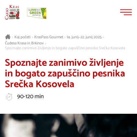
Na
Navigacija
vsebino
Kaj početi
KrasPass Gourmet
14. junij–22. junij 2025
>
>
>
>
Čudesa Krasa in Brkinov
>
Spoznajte zanimivo življenje in bogato zapuščino pesnika Srečka Kosovela
Spoznajte zanimivo življenje
in bogato zapuščino pesnika
Srečka Kosovela
90-120 min