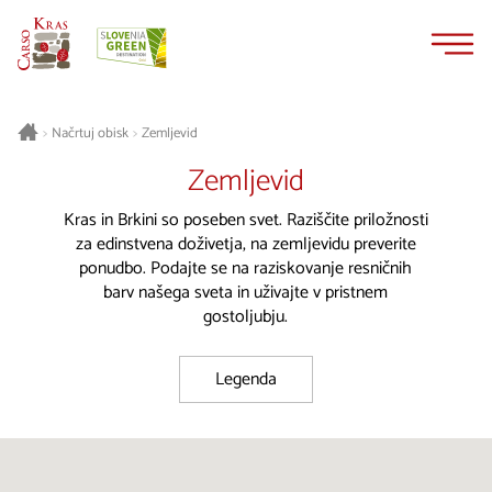
Na
Navigacija
vsebino
Načrtuj obisk
Zemljevid
>
>
Zemljevid
Kras in Brkini so poseben svet. Raziščite priložnosti
za edinstvena doživetja, na zemljevidu preverite
ponudbo. Podajte se na raziskovanje resničnih
barv našega sveta in uživajte v pristnem
gostoljubju.
Legenda