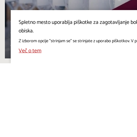
Osmica za en dan
Spletno mesto uporablja piškotke za zagotavljanje bolj
obiska.
DUTOVLJE
Z izborom opcije "strinjam se" se strinjate z uporabo piškotkov. V pr
11. 8. – 11. 8. 2026 |
10:00 – 23:00
Več o tem
⏸