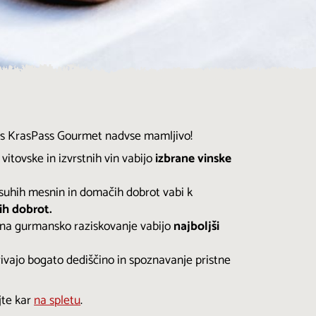
je s KrasPass Gourmet nadvse mamljivo!
vitovske in izvrstnih vin vabijo
izbrane vinske
h suhih mesnin in domačih dobrot vabi k
h dobrot.
e na gurmansko raziskovanje vabijo
najboljši
ivajo bogato dediščino in spoznavanje pristne
jte kar
na spletu
.