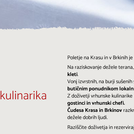
Poletje na Krasu in v Brkinih 
Na raziskovanje dežele terana, 
kleti
.
Vonj izvrstnih, na burji sušeni
butičnim ponudnikom lokalni
kulinarika
Z doživetji vrhunske kulinarik
gostinci in vrhunski chefi.
Čudesa Krasa in Brkinov
razkr
dežele dobrih ljudi.
Raziščite doživetja in rezervira