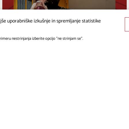
Teran v vseh svojih odtenkih
še uporabniške izkušnje in spremljanje statistike
ŠTANJEL
imeru nestrinjanja izberite opcijo "ne strinjam se".
12. 8. 2026 |
19:00
Vsi dogodki