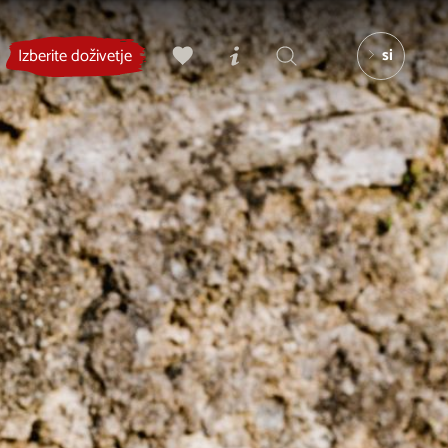
si
Izberite doživetje