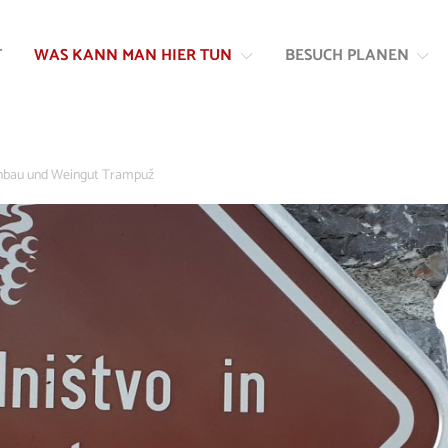
Zum
Zur
Inhalt
Navigation
T
WAS KANN MAN HIER TUN
BESUCH PLANEN
springen
springen
bau und Weingut Trampuž