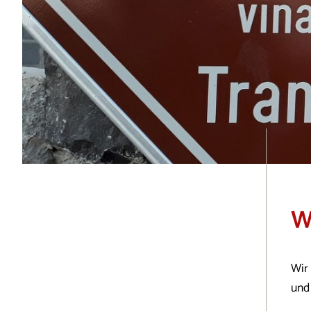
W
Wir
und