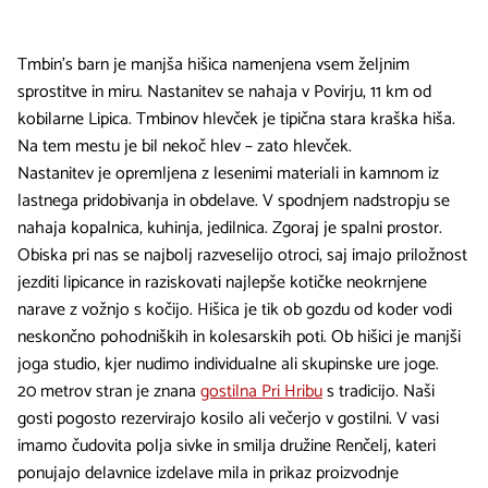
Tmbin's barn je manjša hišica namenjena vsem željnim
sprostitve in miru. Nastanitev se nahaja v Povirju, 11 km od
kobilarne Lipica. Tmbinov hlevček je tipična stara kraška hiša.
Na tem mestu je bil nekoč hlev – zato hlevček.
Nastanitev je opremljena z lesenimi materiali in kamnom iz
lastnega pridobivanja in obdelave. V spodnjem nadstropju se
nahaja kopalnica, kuhinja, jedilnica. Zgoraj je spalni prostor.
Obiska pri nas se najbolj razveselijo otroci, saj imajo priložnost
jezditi lipicance in raziskovati najlepše kotičke neokrnjene
narave z vožnjo s kočijo. Hišica je tik ob gozdu od koder vodi
neskončno pohodniških in kolesarskih poti. Ob hišici je manjši
joga studio, kjer nudimo individualne ali skupinske ure joge.
20 metrov stran je znana
gostilna Pri Hribu
s tradicijo. Naši
gosti pogosto rezervirajo kosilo ali večerjo v gostilni. V vasi
imamo čudovita polja sivke in smilja družine Renčelj, kateri
ponujajo delavnice izdelave mila in prikaz proizvodnje