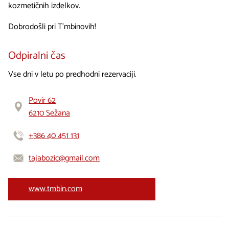
kozmetičnih izdelkov.
Dobrodošli pri T'mbinovih!
Odpiralni čas
Vse dni v letu po predhodni rezervaciji.
Povir 62
6210 Sežana
+386 40 451 131
tajabozic@gmail.com
www.tmbin.com