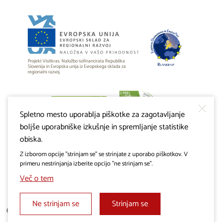
Projekt Visitkras. Naložbo sofinancirata Republika
Slovenija in Evropska unija iz Evropskega sklada za
regionalni razvoj.
Spletno mesto uporablja piškotke za zagotavljanje
boljše uporabniške izkušnje in spremljanje statistike
obiska.
Z izborom opcije "strinjam se" se strinjate z uporabo piškotkov. V
primeru nestrinjanja izberite opcijo "ne strinjam se".
Več o tem
Ne strinjam se
Strinjam se
© 2019 - 2026 visitkras.info. Vse pravice pridržane.