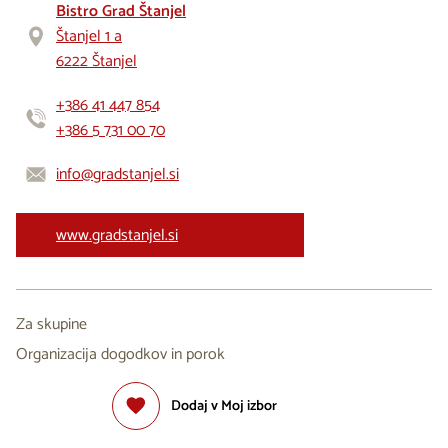
Bistro Grad Štanjel
Štanjel 1 a
6222 Štanjel
+386 41 447 854
+386 5 731 00 70
info@gradstanjel.si
www.gradstanjel.si
Za skupine
Organizacija dogodkov in porok
Dodaj v Moj izbor