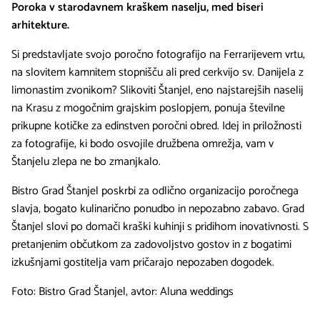
Poroka v starodavnem kraškem naselju, med biseri
arhitekture.
Si predstavljate svojo poročno fotografijo na Ferrarijevem vrtu,
na slovitem kamnitem stopnišču ali pred cerkvijo sv. Danijela z
limonastim zvonikom? Slikoviti Štanjel, eno najstarejših naselij
na Krasu z mogočnim grajskim poslopjem, ponuja številne
prikupne kotičke za edinstven poročni obred. Idej in priložnosti
za fotografije, ki bodo osvojile družbena omrežja, vam v
Štanjelu zlepa ne bo zmanjkalo.
Bistro Grad Štanjel poskrbi za odlično organizacijo poročnega
slavja, bogato kulinarično ponudbo in nepozabno zabavo. Grad
Štanjel slovi po domači kraški kuhinji s pridihom inovativnosti. S
pretanjenim občutkom za zadovoljstvo gostov in z bogatimi
izkušnjami gostitelja vam pričarajo nepozaben dogodek.
Foto: Bistro Grad Štanjel, avtor: Aluna weddings