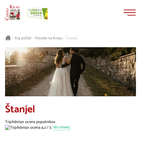
Na
Navigacija
vsebino
Kaj početi
Poroke na Krasu
Štanjel
>
>
>
Štanjel
TripAdvisor ocena popotnikov
165 mnenj