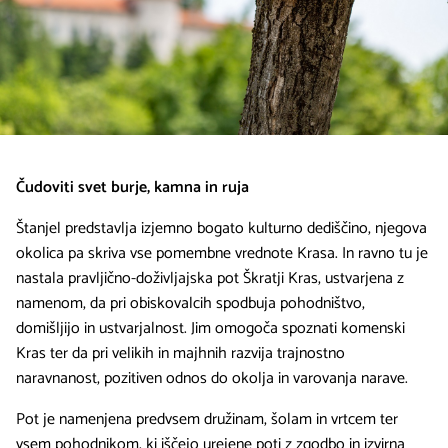
Čudoviti svet burje, kamna in ruja
Štanjel predstavlja izjemno bogato kulturno dediščino, njegova
okolica pa skriva vse pomembne vrednote Krasa. In ravno tu je
nastala pravljično-doživljajska pot Škratji Kras, ustvarjena z
namenom, da pri obiskovalcih spodbuja pohodništvo,
domišljijo in ustvarjalnost. Jim omogoča spoznati komenski
Kras ter da pri velikih in majhnih razvija trajnostno
naravnanost, pozitiven odnos do okolja in varovanja narave.
Pot je namenjena predvsem družinam, šolam in vrtcem ter
vsem pohodnikom, ki iščejo urejene poti z zgodbo in izvirna