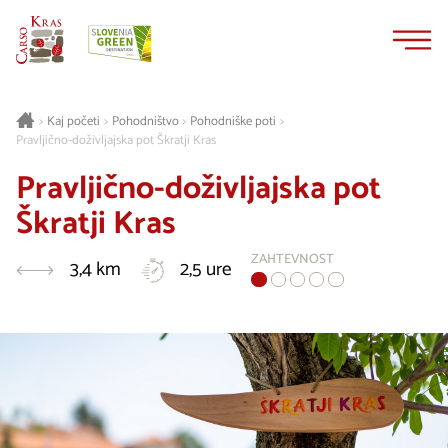
Na
Navigacija
vsebino
Kaj početi
Pohodništvo
Pohodniške poti
>
>
>
>
Pravljično-doživljajska pot Škratji Kras
Pravljično-doživljajska pot
Škratji Kras
ZAHTEVNOST
3,4 km
2,5 ure