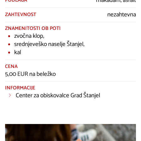
makadam, asfalt
PODLAGA
nezahtevna
ZAHTEVNOST
ZNAMENITOSTI OB POTI
zvočna klop,
srednjeveško naselje Štanjel,
kal
CENA
5,00 EUR na beležko
INFORMACIJE
Center za obiskovalce Grad Štanjel