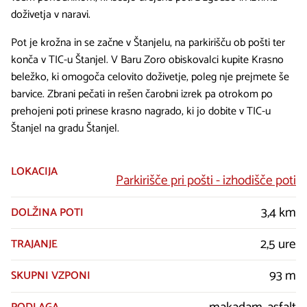
doživetja v naravi.
Pot je krožna in se začne v Štanjelu, na parkirišču ob pošti ter
konča v TIC-u Štanjel. V Baru Zoro obiskovalci kupite Krasno
beležko, ki omogoča celovito doživetje, poleg nje prejmete še
barvice. Zbrani pečati in rešen čarobni izrek pa otrokom po
prehojeni poti prinese krasno nagrado, ki jo dobite v TIC-u
Štanjel na gradu Štanjel.
LOKACIJA
Parkirišče pri pošti - izhodišče poti
3,4 km
DOLŽINA POTI
2,5 ure
TRAJANJE
93 m
SKUPNI VZPONI