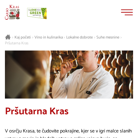
Na
Navigacija
vsebino
Kaj početi
Vino in kulinarika
Lokalne dobrote
Suhe mesnine
>
>
>
>
>
Pršutarna Kras
Pršutarna Kras
V osrčju Krasa, te čudovite pokrajine, kjer se v igri malce slanih