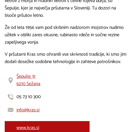
vetrov z morja in hladnih vetrov s celine rojeva burja, so
Šepulje, kjer je največja pršutarna v Sloveniji. Tu dozori na
tisoče pršutov letno.
Že od leta 1956 vam pod skrbnim nadzorom mojstrov nudimo
užitek v obliki zares okusne, rubinasto rdeče in sočne rezine
zapeljivega vonja.
V pršutarni Kras smo ohranili vse skrivnosti tradicije, ki smo jim
dodali dosežke sodobne tehnologije in zahteve potrošnikov.
Šepulje 31
6210 Sežana
05 73 10 300
info@kras.si
www.kras.si