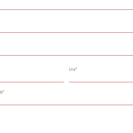
Ura
avgust 2026
eb
T
S
Č
P
S
N
8
29
30
31
1
2
4
5
7
8
9
6