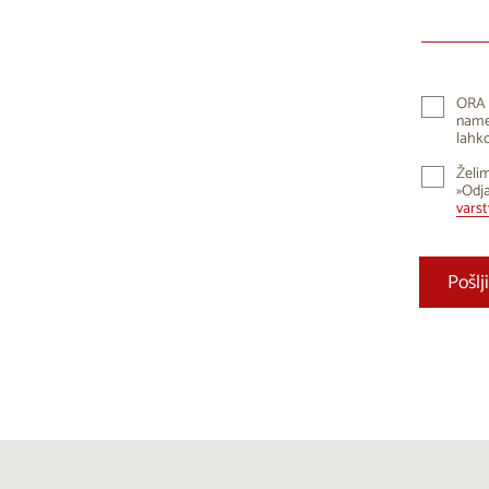
10
1
17
1
24
2
ORA 
namen
31
lahko
Želim
»Odja
vars