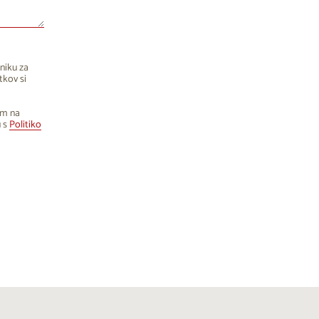
niku za
tkov si
om na
u s
Politiko