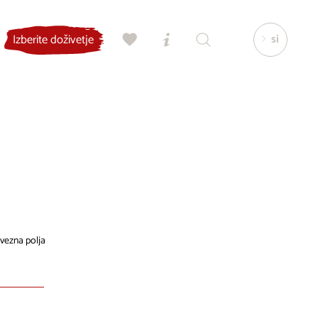
si
Izberite doživetje
vezna polja