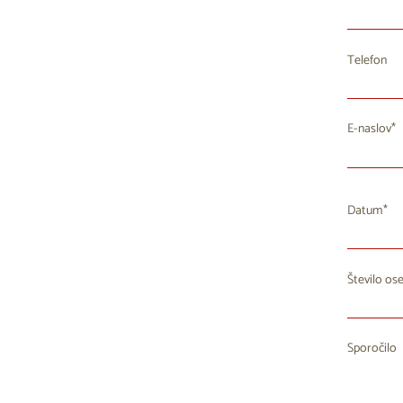
Telefon
E-naslov
Datum
Število os
P
27
2
Sporočilo
3