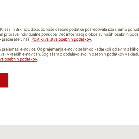
1
12
13
14
15
16
8
19
20
21
22
23
5
26
27
28
29
30
Krasa in Brkinov, d.o.o. bo vaše osebne podatke posredovala izbranemu ponud
 priprave individualne ponudbe. Več informacij o obdelavi vaših osebnih poda
1
2
3
4
5
6
 preberete v naši
Politiki varstva osebnih podatkov.
 prejemati e-novice. Od prejemanja e-novic se lahko kadarkoli odjavim s klik
va« v vsakih e-novicah. Soglašam z obdelavo svojih osebnih podatkov v sklad
tva osebnih podatkov
.