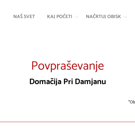
Na
Navigacija
vsebino
NAŠ SVET
KAJ POČETI
NAČRTUJ OBISK
Povpraševanje
Domačija Pri Damjanu
Ob