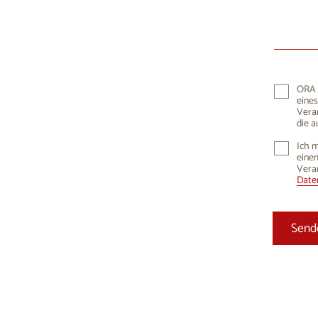
10
1
17
1
24
2
ORA K
eines
31
Vera
die a
Ich m
einem
Vera
Daten