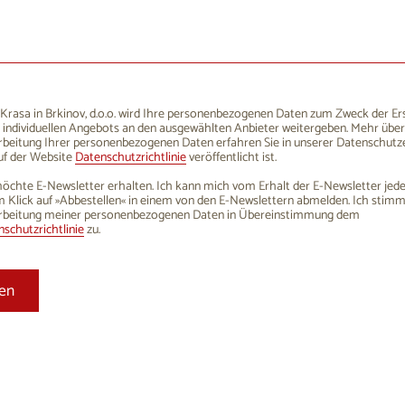
1
12
13
14
15
16
8
19
20
21
22
23
5
26
27
28
29
30
rasa in Brkinov, d.o.o. wird Ihre personenbezogenen Daten zum Zweck der Er
 individuellen Angebots an den ausgewählten Anbieter weitergeben. Mehr über
1
2
3
4
5
6
rbeitung Ihrer personenbezogenen Daten erfahren Sie in unserer Datenschutze
uf der Website
Datenschutzrichtlinie
veröffentlicht ist.
öchte E-Newsletter erhalten. Ich kann mich vom Erhalt der E-Newsletter jede
 Klick auf »Abbestellen« in einem von den E-Newslettern abmelden. Ich stim
rbeitung meiner personenbezogenen Daten in Übereinstimmung dem
schutzrichtlinie
zu.