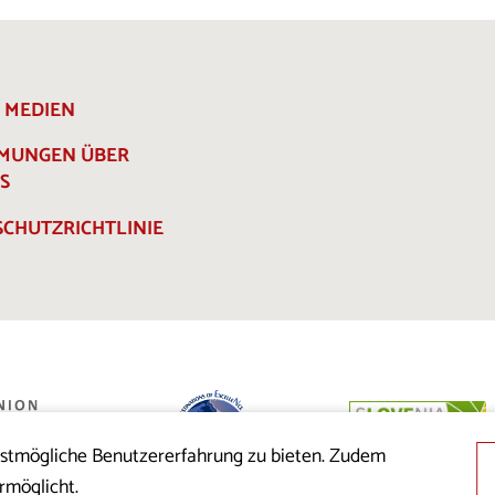
E MEDIEN
MMUNGEN ÜBER
S
CHUTZRICHTLINIE
estmögliche Benutzererfahrung zu bieten. Zudem
 der Republik
rmöglicht.
nion aus dem