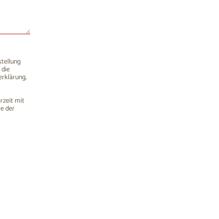
stellung
 die
rklärung,
rzeit mit
me der