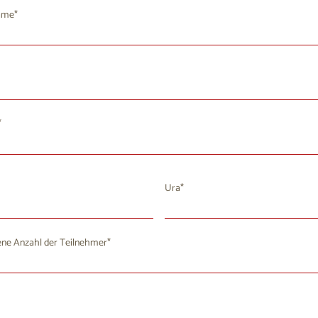
ame
Ura
August 2026
ne Anzahl der Teilnehmer
i
Mi
Do
Fr
Sa
So
8
29
30
31
1
2
4
5
7
8
9
6