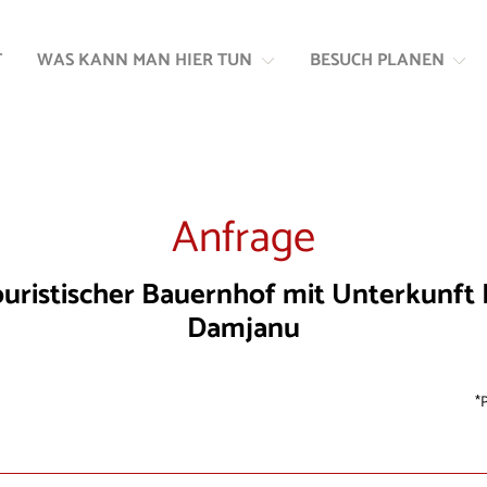
Zum
Zur
Inhalt
Navigation
T
WAS KANN MAN HIER TUN
BESUCH PLANEN
springen
springen
Anfrage
uristischer Bauernhof mit Unterkunft 
Damjanu
P