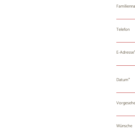
Familienn
Telefon
E-Adresse
Datum
Vorgesehe
Mo
D
27
2
Wünsche
3