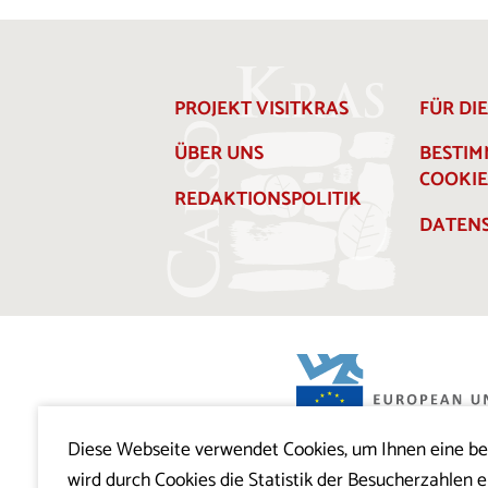
PROJEKT VISITKRAS
FÜR DI
ÜBER UNS
BESTI
COOKIE
REDAKTIONSPOLITIK
DATENS
Diese Webseite verwendet Cookies, um Ihnen eine b
Projekt Visitkras. Die Investition wird von
wird durch Cookies die Statistik der Besucherzahlen e
Slowenien und von der Europäischen U