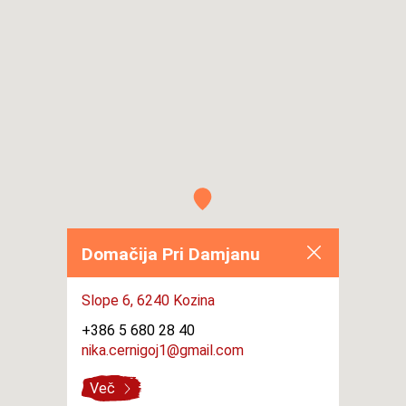
Domačija Pri Damjanu
Slope 6,
6240 Kozina
+386 5 680 28 40
nika.cernigoj1@gmail.com
Več