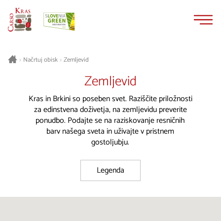
Na
Navigacija
vsebino
Načrtuj obisk
Zemljevid
>
>
Zemljevid
Kras in Brkini so poseben svet. Raziščite priložnosti
za edinstvena doživetja, na zemljevidu preverite
ponudbo. Podajte se na raziskovanje resničnih
barv našega sveta in uživajte v pristnem
gostoljubju.
Legenda