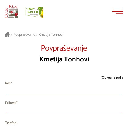
Na
Navigacija
vsebino
Kmetija Tonhovi
>
Povpraševanje
>
Povpraševanje
Kmetija Tonhovi
Obvezna polja
Ime
Priimek
Telefon