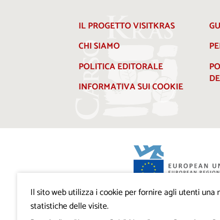
IL PROGETTO VISITKRAS
GU
CHI SIAMO
PE
POLITICA EDITORALE
PO
DE
INFORMATIVA SUI COOKIE
Il sito web utilizza i cookie per fornire agli utenti un
Progetto VisitKras. L’investimento è cofin
Repubblica di Slovenia e dal Fondo europ
statistiche delle visite.
regionale dell’Unione Europea.