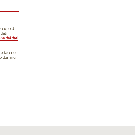
o scopo di
 dati
one dei dati
nto facendo
o dei miei