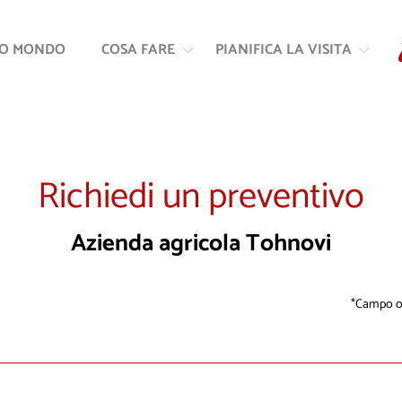
Vai
Vai
al
alla
RO MONDO
COSA FARE
PIANIFICA LA VISITA
contenuto
navigazione
Richiedi un preventivo
Azienda agricola Tohnovi
Campo ob