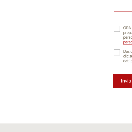
10
1
17
1
24
2
ORA K
prepa
31
perso
perso
Desid
clic 
dati 