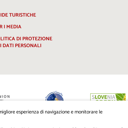
IDE TURISTICHE
R I MEDIA
LITICA DI PROTEZIONE
I DATI PERSONALI
a migliore esperienza di navigazione e monitorare le
anziato dalla
eo di sviluppo