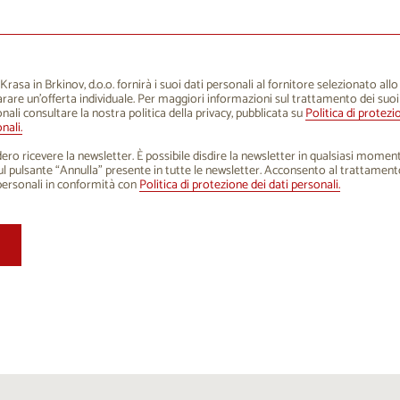
1
12
13
14
15
16
8
19
20
21
22
23
5
26
27
28
29
30
rasa in Brkinov, d.o.o. fornirà i suoi dati personali al fornitore selezionato all
rare un'offerta individuale. Per maggiori informazioni sul trattamento dei suoi
1
2
3
4
5
6
nali consultare la nostra politica della privacy, pubblicata su
Politica di protezi
nali.
ero ricevere la newsletter. È possibile disdire la newsletter in qualsiasi mome
sul pulsante “Annulla” presente in tutte le newsletter. Acconsento al trattament
personali in conformità con
Politica di protezione dei dati personali.