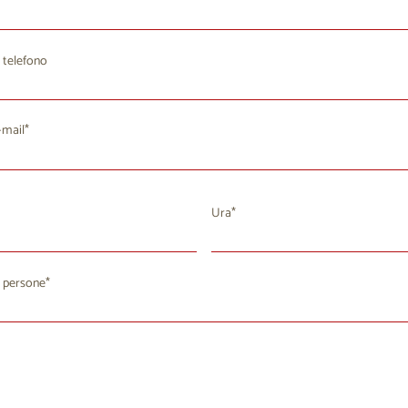
 telefono
-mail
Ura
agosto 2026
 persone
a
Me
Gi
Ve
Sa
Do
8
29
30
31
1
2
4
5
7
8
9
6