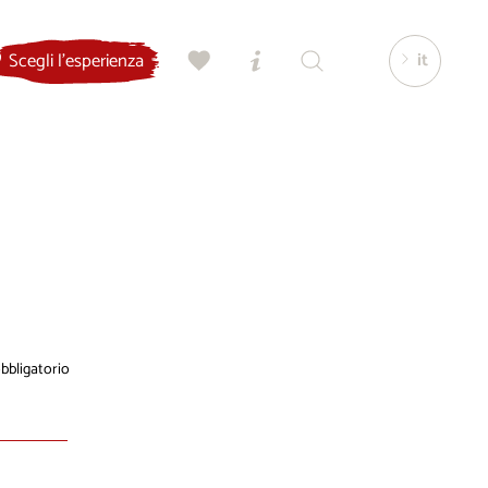
it
Scegli l'esperienza
bligatorio