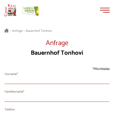
Zum
Zur
Inhalt
Navigation
springen
springen
Bauernhof Tonhovi
>
Anfrage
>
Anfrage
Bauernhof Tonhovi
Pflichtfelder
Vorname
Familienname
Telefon