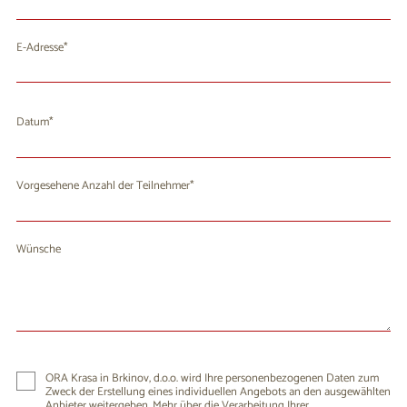
E-Adresse
Datum
August 2026
Mo
Di
Mi
Do
Fr
Sa
So
Vorgesehene Anzahl der Teilnehmer
27
28
29
30
31
1
2
3
4
5
7
8
9
6
Wünsche
10
11
12
13
14
15
16
17
18
19
20
21
22
23
24
25
26
27
28
29
30
31
1
2
3
4
5
6
ORA Krasa in Brkinov, d.o.o. wird Ihre personenbezogenen Daten zum
Zweck der Erstellung eines individuellen Angebots an den ausgewählten
Anbieter weitergeben. Mehr über die Verarbeitung Ihrer