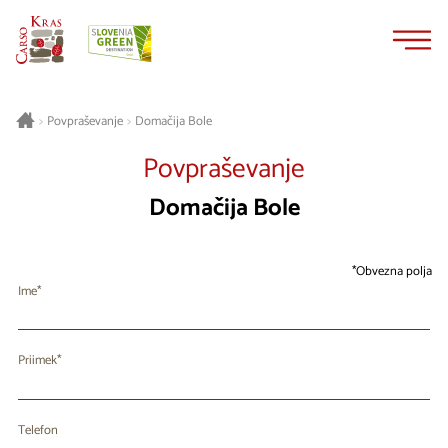
Na
Navigacija
vsebino
Domačija Bole
>
Povpraševanje
>
Povpraševanje
Domačija Bole
Obvezna polja
Ime
Priimek
Telefon