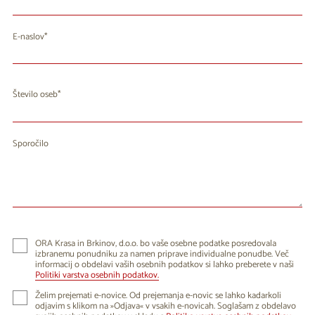
E-naslov
Število oseb
Sporočilo
ORA Krasa in Brkinov, d.o.o. bo vaše osebne podatke posredovala
izbranemu ponudniku za namen priprave individualne ponudbe. Več
informacij o obdelavi vaših osebnih podatkov si lahko preberete v naši
Politiki varstva osebnih podatkov.
Želim prejemati e-novice. Od prejemanja e-novic se lahko kadarkoli
odjavim s klikom na »Odjava« v vsakih e-novicah. Soglašam z obdelavo