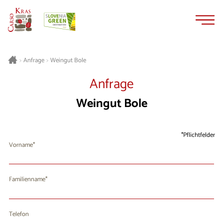
Zum
Zur
Inhalt
Navigation
springen
springen
Weingut Bole
>
Anfrage
>
Anfrage
Weingut Bole
Pflichtfelder
Vorname
Familienname
Telefon