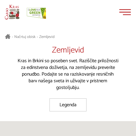
Na
Navigacija
vsebino
Načrtuj obisk
Zemljevid
>
>
Zemljevid
Kras in Brkini so poseben svet. Raziščite priložnosti
za edinstvena doživetja, na zemljevidu preverite
ponudbo. Podajte se na raziskovanje resničnih
barv našega sveta in uživajte v pristnem
gostoljubju.
Legenda