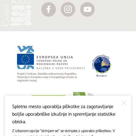
Projekt Visitkras. Naložbo sofinancirata Republika
Slovenija in Evropska unija iz Evropskega sklada za
regionalni razvoj.
Spletno mesto uporablja piškotke za zagotavljanje
boljše uporabniške izkušnje in spremljanje statistike
obiska.
Z izborom opcije "strinjam se" se strinjate z uporabo piškotkov. V