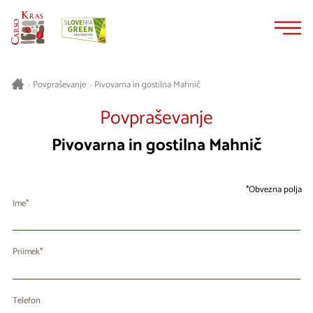
Na
Navigacija
vsebino
Pivovarna in gostilna Mahnič
>
Povpraševanje
>
Povpraševanje
Pivovarna in gostilna Mahnič
Obvezna polja
Ime
Priimek
Telefon