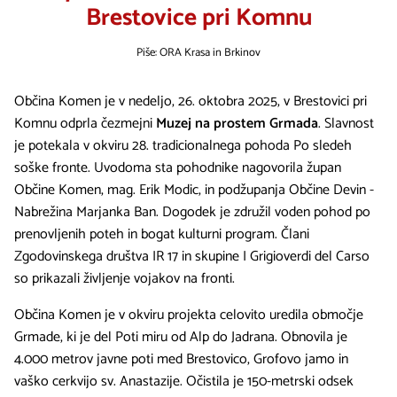
Brestovice pri Komnu
Piše: ORA Krasa in Brkinov
Občina Komen je v nedeljo, 26. oktobra 2025, v Brestovici pri
Komnu odprla čezmejni
Muzej na prostem Grmada
. Slavnost
je potekala v okviru 28. tradicionalnega pohoda Po sledeh
soške fronte. Uvodoma sta pohodnike nagovorila župan
Občine Komen, mag. Erik Modic, in podžupanja Občine Devin -
Nabrežina Marjanka Ban. Dogodek je združil voden pohod po
prenovljenih poteh in bogat kulturni program. Člani
Zgodovinskega društva IR 17 in skupine I Grigioverdi del Carso
so prikazali življenje vojakov na fronti.
Občina Komen je v okviru projekta celovito uredila območje
Grmade, ki je del Poti miru od Alp do Jadrana. Obnovila je
4.000 metrov javne poti med Brestovico, Grofovo jamo in
vaško cerkvijo sv. Anastazije. Očistila je 150-metrski odsek