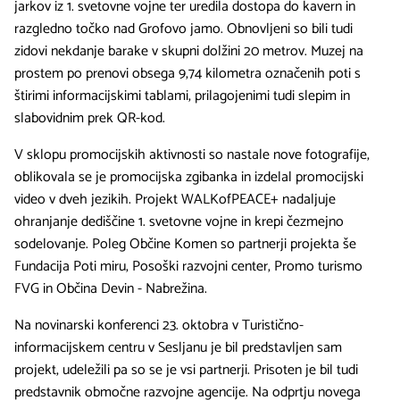
jarkov iz 1. svetovne vojne ter uredila dostopa do kavern in
razgledno točko nad Grofovo jamo. Obnovljeni so bili tudi
zidovi nekdanje barake v skupni dolžini 20 metrov. Muzej na
prostem po prenovi obsega 9,74 kilometra označenih poti s
štirimi informacijskimi tablami, prilagojenimi tudi slepim in
slabovidnim prek QR-kod.
V sklopu promocijskih aktivnosti so nastale nove fotografije,
oblikovala se je promocijska zgibanka in izdelal promocijski
video v dveh jezikih. Projekt WALKofPEACE+ nadaljuje
ohranjanje dediščine 1. svetovne vojne in krepi čezmejno
sodelovanje. Poleg Občine Komen so partnerji projekta še
Fundacija Poti miru, Posoški razvojni center, Promo turismo
FVG in Občina Devin - Nabrežina.
Na novinarski konferenci 23. oktobra v Turistično-
informacijskem centru v Sesljanu je bil predstavljen sam
projekt, udeležili pa so se je vsi partnerji. Prisoten je bil tudi
predstavnik območne razvojne agencije. Na odprtju novega