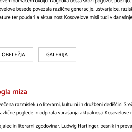
ovem domačem okolju. Dogodka bosta skozi pogovor, poezijo, g
velove besede povezala različne generacije, ustvarjalce, razisko
rature ter poudarila aktualnost Kosovelove misli tudi v današnj
 OBELEŽJA
GALERIJA
ogla miza
čena razmisleku o literarni, kulturni in družbeni dediščini Sr
lične poglede in odpirala vprašanja aktualnosti Kosovelove m
jalec in literarni zgodovinar, Ludwig Hartinger, pesnik in prev