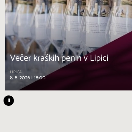
na
Smeh v kraških kleteh
AVBER
10. 8. 2026 |
20:00
⏸