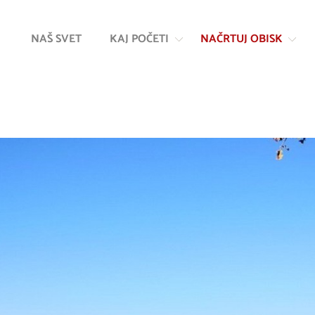
Na
Navigacija
vsebino
NAŠ SVET
KAJ POČETI
NAČRTUJ OBISK