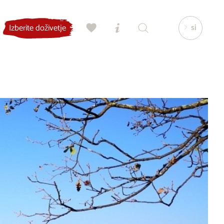
si
Izberite doživetje