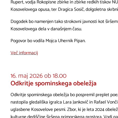
Rupert, vodja Rokopisne zbirke in zbirke redkih tiskov NUK
Kosovelovega opusa, ter Dragica Sosič, dolgoletna skrbn
Dogodek bo namenjen tako strokovni javnosti kot širšemu 
Kosovelovega dela v današnjem času.
Pogovor bo vodila Mojca Uhernik Pipan.
Več informacij
16. maj 2026 ob 18.00
Odkritje spominskega obeležja
Odkritje spominskega obeležja bo pospremil preplet poez
nastopila gledališka igralca Lara Jankovič in Rafael Vonči
uglasbene Kosovelove pesmi. Zbor, ki je leta 2024 obele
kulturne dediščine širšega primorskega prostora. Vodi g