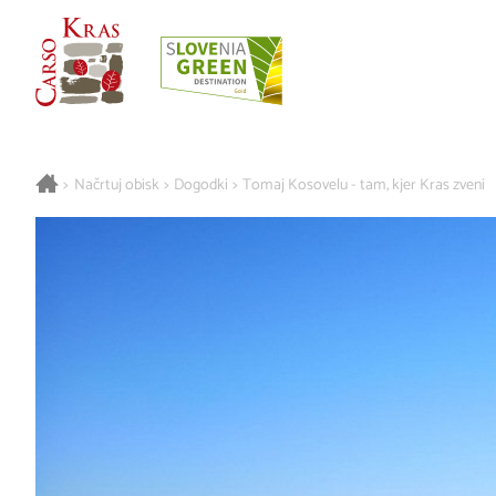
>
Načrtuj obisk
>
Dogodki
>
Tomaj Kosovelu - tam, kjer Kras zveni