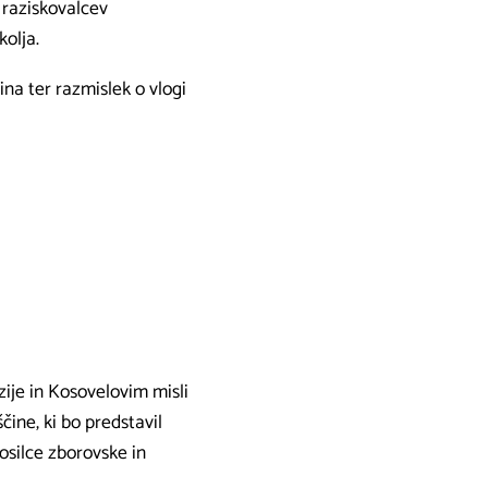
h raziskovalcev
olja.
na ter razmislek o vlogi
ije in Kosovelovim misli
čine, ki bo predstavil
osilce zborovske in