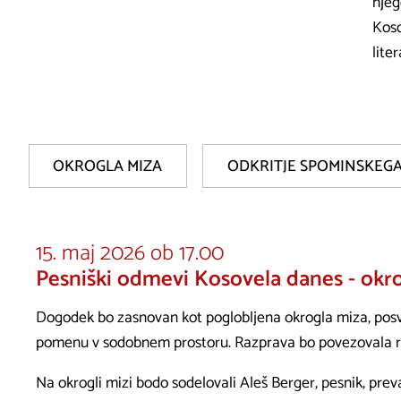
njeg
Koso
lite
OKROGLA MIZA
ODKRITJE SPOMINSKEGA
15. maj 2026 ob 17.00
Pesniški odmevi Kosovela danes - okr
Dogodek bo zasnovan kot poglobljena okrogla miza, posve
pomenu v sodobnem prostoru. Razprava bo povezovala raz
Na okrogli mizi bodo sodelovali Aleš Berger, pesnik, preva