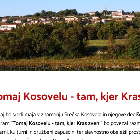
maj Kosovelu - tam, kjer Kra
j bo sredi maja v znamenju Srečka Kosovela in njegove dediš
ram "
Tomaj Kosovelu - tam, kjer Kras zveni
" bo povezal razm
rarni, kulturni in družbeni zapuščini ter slavnostno obeležil pro