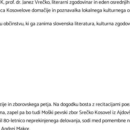
, prof. dr. Janez Vrečko, literarni zgodovinar in eden osrednji
ica Kosovelove domačije in poznavalka lokalnega kulturnega ok
občinstvu, ki ga zanima slovenska literatura, kulturna zgodovi
ije in zborovskega petja. Na dogodku bosta z recitacijami poez
na, zapel pa bo tudi Moški pevski zbor Srečko Kosovel iz Ajdovš
žil 80-letnico neprekinjenega delovanja, sodi med pomembne n
a Andrej Makor.