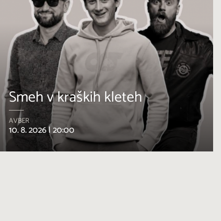
Teran v vseh svojih odtenkih
ŠTANJEL
12. 8. 2026 |
19:00