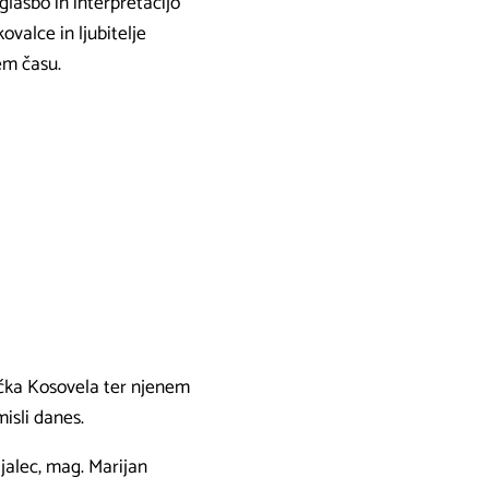
lasbo in interpretacijo
valce in ljubitelje
em času.
ečka Kosovela ter njenem
isli danes.
ajalec, mag. Marijan