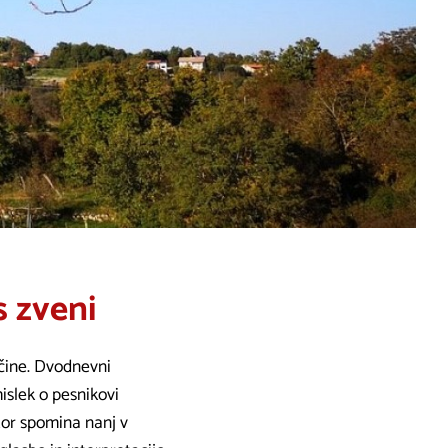
s zveni
čine. Dvodnevni
islek o pesnikovi
stor spomina nanj v