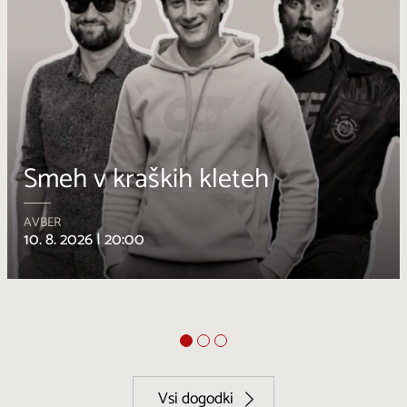
a za en dan
Teran 
ŠTANJEL
 8. 2026 |
10:00 – 23:00
12. 8. 2026 
Vsi dogodki