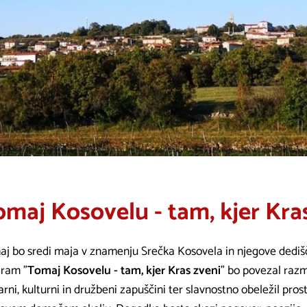
maj Kosovelu - tam, kjer Kra
j bo sredi maja v znamenju Srečka Kosovela in njegove dediš
ram "
Tomaj Kosovelu - tam, kjer Kras zveni
" bo povezal razm
rarni, kulturni in družbeni zapuščini ter slavnostno obeležil pro