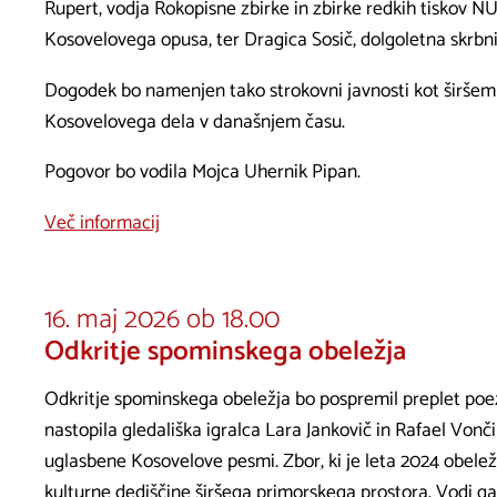
Rupert, vodja Rokopisne zbirke in zbirke redkih tiskov NUK
Kosovelovega opusa, ter Dragica Sosič, dolgoletna skrbn
Dogodek bo namenjen tako strokovni javnosti kot širšemu 
Kosovelovega dela v današnjem času.
Pogovor bo vodila Mojca Uhernik Pipan.
Več informacij
16. maj 2026 ob 18.00
Odkritje spominskega obeležja
Odkritje spominskega obeležja bo pospremil preplet poez
nastopila gledališka igralca Lara Jankovič in Rafael Vonči
uglasbene Kosovelove pesmi. Zbor, ki je leta 2024 obele
kulturne dediščine širšega primorskega prostora. Vodi g