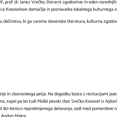
, prof. dr. Janez Vrečko, literarni zgodovinar in eden osrednji
ica Kosovelove domačije in poznavalka lokalnega kulturnega ok
občinstvu, ki ga zanima slovenska literatura, kulturna zgodovi
ije in zborovskega petja. Na dogodku bosta z recitacijami poez
na, zapel pa bo tudi Moški pevski zbor Srečko Kosovel iz Ajdovš
žil 80-letnico neprekinjenega delovanja, sodi med pomembne n
a Andrej Makor.