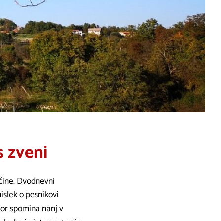
s zveni
čine. Dvodnevni
islek o pesnikovi
stor spomina nanj v