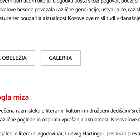
ovem domačem okolju. Dogodka bosta skozi pogovor, poezijo, g
velove besede povezala različne generacije, ustvarjalce, razisko
rature ter poudarila aktualnost Kosovelove misli tudi v današnj
 OBELEŽJA
GALERIJA
ogla miza
čena razmisleku o literarni, kulturni in družbeni dediščini Sr
lične poglede in odpirala vprašanja aktualnosti Kosovelove m
jalec in literarni zgodovinar, Ludwig Hartinger, pesnik in prev