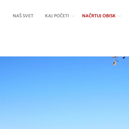
Na
Navigacija
vsebino
NAŠ SVET
KAJ POČETI
NAČRTUJ OBISK