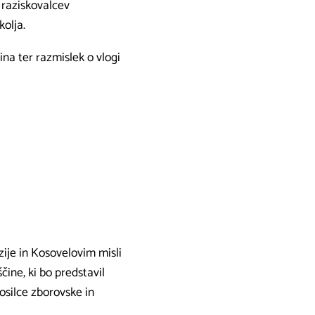
h raziskovalcev
olja.
na ter razmislek o vlogi
ije in Kosovelovim misli
čine, ki bo predstavil
osilce zborovske in