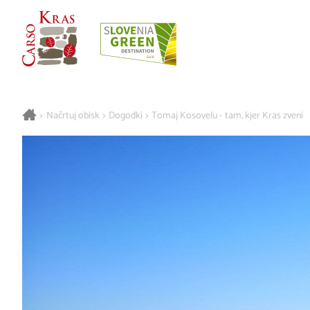
>
Načrtuj obisk
>
Dogodki
>
Tomaj Kosovelu - tam, kjer Kras zveni