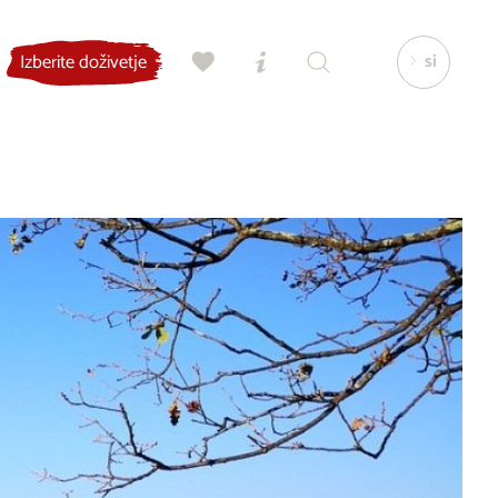
si
Izberite doživetje