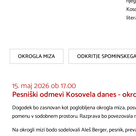
njeg
Koso
lite
OKROGLA MIZA
ODKRITJE SPOMINSKEGA
15. maj 2026 ob 17.00
Pesniški odmevi Kosovela danes - okr
Dogodek bo zasnovan kot poglobljena okrogla miza, posve
pomenu v sodobnem prostoru. Razprava bo povezovala raz
Na okrogli mizi bodo sodelovali Aleš Berger, pesnik, preva