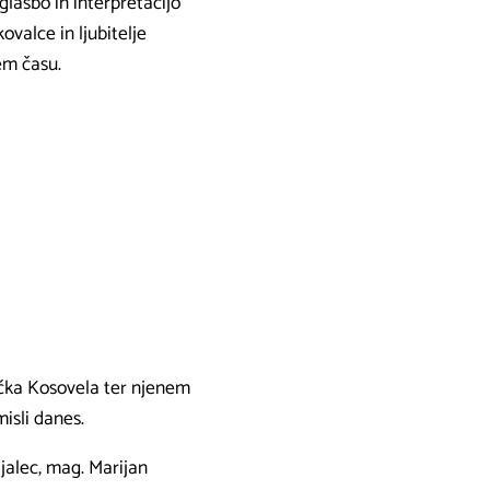
lasbo in interpretacijo
valce in ljubitelje
em času.
ečka Kosovela ter njenem
isli danes.
ajalec, mag. Marijan