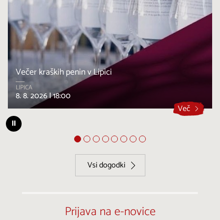
Večer kraških penin v Lipici
LIPICA
8. 8. 2026 |
18:00
Več
⏸
Vsi dogodki
Prijava na e-novice