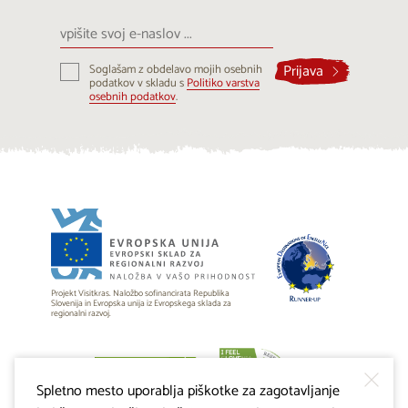
vpišite
svoj
e-
Prijava
Soglašam z obdelavo mojih osebnih
naslov
podatkov v skladu s
Politiko varstva
...
osebnih podatkov
.
Projekt Visitkras. Naložbo sofinancirata Republika
Slovenija in Evropska unija iz Evropskega sklada za
regionalni razvoj.
Spletno mesto uporablja piškotke za zagotavljanje