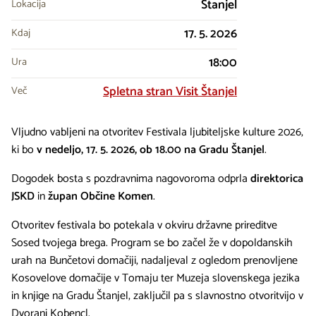
Štanjel
Lokacija
17. 5. 2026
Kdaj
18:00
Ura
Spletna stran Visit Štanjel
Več
Vljudno vabljeni na otvoritev Festivala ljubiteljske kulture 2026,
ki bo
v nedeljo, 17. 5. 2026, ob 18.00 na Gradu Štanjel
.
Dogodek bosta s pozdravnima nagovoroma odprla
direktorica
JSKD
in
župan Občine Komen
.
Otvoritev festivala bo potekala v okviru državne prireditve
Sosed tvojega brega. Program se bo začel že v dopoldanskih
urah na Bunčetovi domačiji, nadaljeval z ogledom prenovljene
Kosovelove domačije v Tomaju ter Muzeja slovenskega jezika
in knjige na Gradu Štanjel, zaključil pa s slavnostno otvoritvijo v
Dvorani Kobencl.