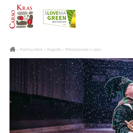
>
Načrtuj obisk
>
Dogodki
>
Miklavževanje v Lipici