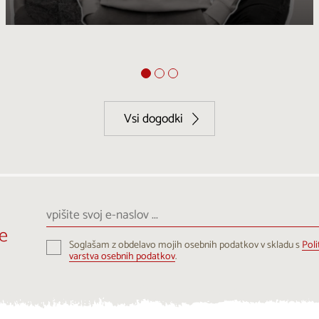
Vsi dogodki
vpišite
svoj
e
e-
Soglašam z obdelavo mojih osebnih podatkov v skladu s
Poli
naslov
varstva osebnih podatkov
.
...