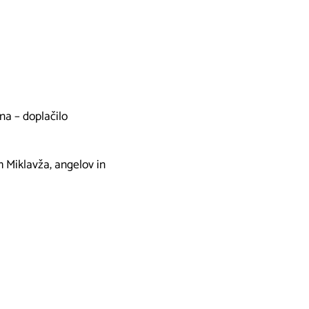
na – doplačilo
m Miklavža, angelov in