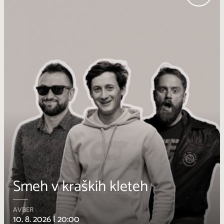
 en dan
Teran v vse
ŠTANJEL
10:00 – 23:00
12. 8. 2026 |
19:00