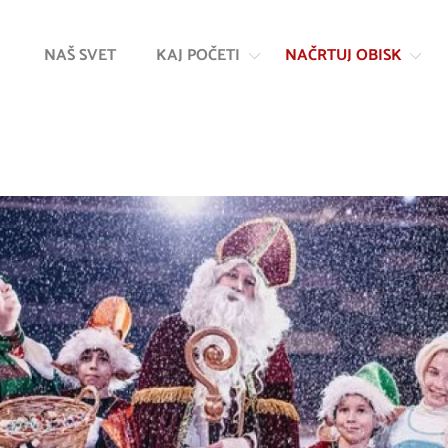
Na
Navigacija
vsebino
NAŠ SVET
KAJ POČETI
NAČRTUJ OBISK