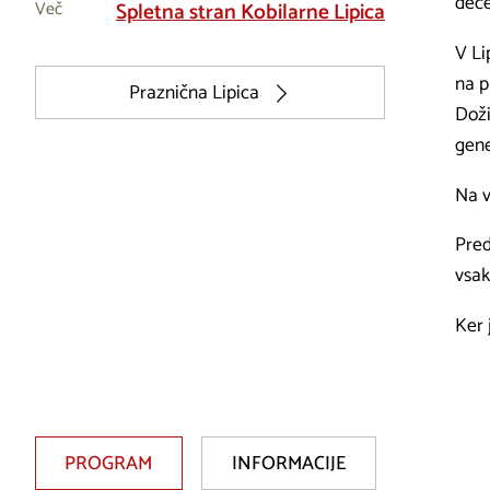
dece
Več
Spletna stran Kobilarne Lipica
V Li
na p
Praznična Lipica
Doži
gene
Na v
Pred
vsa
Ker 
PROGRAM
INFORMACIJE