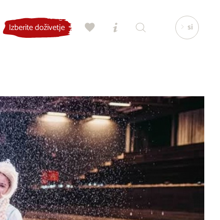
si
Izberite doživetje