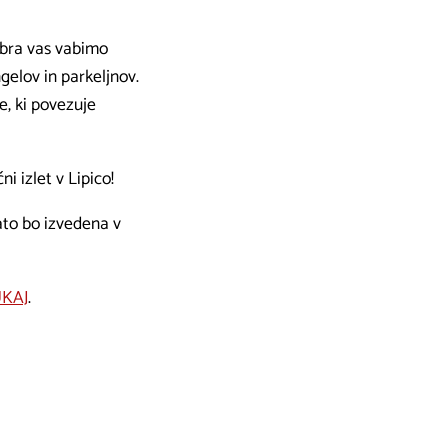
mbra vas vabimo
gelov in parkeljnov.
e, ki povezuje
i izlet v Lipico!
zato bo izvedena v
KAJ
.