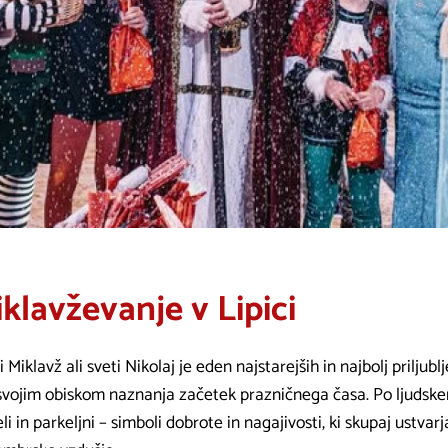
klavževanje v Lipici
i Miklavž ali sveti Nikolaj je eden najstarejših in najbolj priljub
 svojim obiskom naznanja začetek prazničnega časa. Po ljudske
li in parkeljni – simboli dobrote in nagajivosti, ki skupaj ustvar