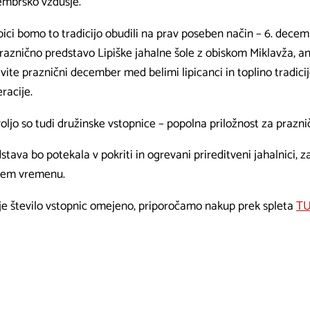
mbrsko vzdušje.
pici bomo to tradicijo obudili na prav poseben način – 6. dece
raznično predstavo Lipiške jahalne šole z obiskom Miklavža, an
vite praznični december med belimi lipicanci in toplino tradicij
racije.
oljo so tudi družinske vstopnice – popolna priložnost za prazničn
stava bo potekala v pokriti in ogrevani prireditveni jahalnici, 
kem vremenu.
je število vstopnic omejeno, priporočamo nakup prek spleta
TU