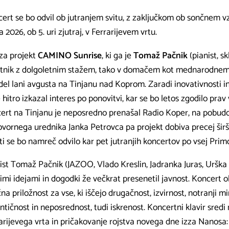
ert se bo odvil ob jutranjem svitu, z zaključkom ob sončnem vz
ja 2026, ob 5. uri zjutraj, v Ferrarijevem vrtu.
za projekt
CAMINO Sunrise
, ki ga je
Tomaž Pačnik
(pianist, sk
nik z dolgoletnim stažem, tako v domačem kot mednarodnem pr
del lani avgusta na Tinjanu nad Koprom. Zaradi inovativnosti
e hitro izkazal interes po ponovitvi, kar se bo letos zgodilo prav
ert na Tinjanu je neposredno prenašal Radio Koper, na pobud
vornega urednika Janka Petrovca pa projekt dobiva precej širš
ti se bo namreč odvilo kar pet jutranjih koncertov po vsej Primo
ist Tomaž Pačnik (JAZOO, Vlado Kreslin, Jadranka Juras, Urška Ce
imi idejami in dogodki že večkrat presenetil javnost. Koncert
čna priložnost za vse, ki iščejo drugačnost, izvirnost, notranji mir
ntičnost in neposrednost, tudi iskrenost. Koncertni klavir sredi
arijevega vrta in pričakovanje rojstva novega dne izza Nanosa