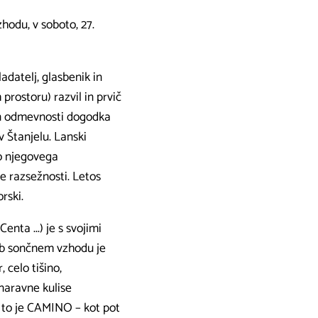
hodu, v soboto, 27.
ladatelj, glasbenik in
ostoru) razvil in prvič
 in odmevnosti dogodka
 v Štanjelu. Lanski
o njegovega
e razsežnosti. Letos
rski.
nta ...) je s svojimi
 ob sončnem vzhodu je
, celo tišino,
 naravne kulise
: to je CAMINO – kot pot