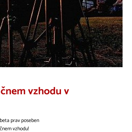
sončnem vzhodu v
 obeta prav poseben
ončnem vzhodu!