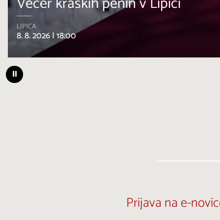
Smeh v kraških kleteh
AVBER
10. 8. 2026 |
20:00
⏸
Prijava na e-novic