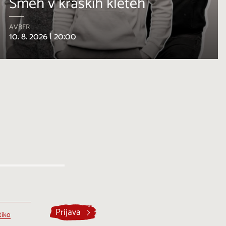
Teran v vseh svojih odtenkih
ŠTANJEL
12. 8. 2026 |
19:00
Prijava
tiko