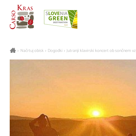
>
Načrtuj obisk
>
Dogodki
>
Jutranji klavirski koncert ob sončnem v