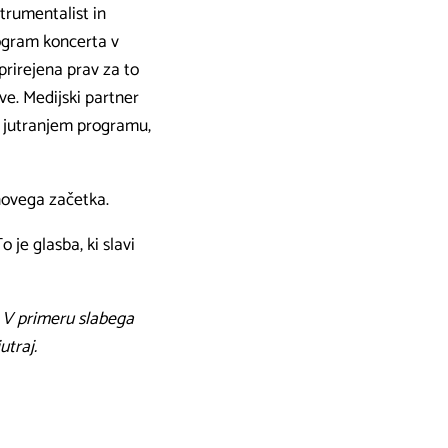
strumentalist in
rogram koncerta v
prirejena prav za to
ve. Medijski partner
 jutranjem programu,
novega začetka.
o je glasba, ki slavi
. V primeru slabega
utraj.