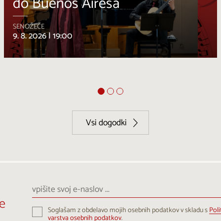
Osmica za en dan
DUTOVLJE
11. 8. – 11. 8. 2026 |
10:00 – 23:00
Vsi dogodki
vpišite
svoj
e
e-
Soglašam z obdelavo mojih osebnih podatkov v skladu s
Poli
naslov
varstva osebnih podatkov
.