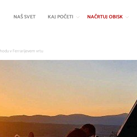
Na
Navigacija
vsebino
NAŠ SVET
KAJ POČETI
NAČRTUJ OBISK
zhodu v Ferrarijevem vrtu