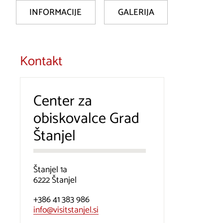
INFORMACIJE
GALERIJA
Kontakt
Center za
obiskovalce Grad
Štanjel
Štanjel 1a
6222 Štanjel
+386 41 383 986
info@visitstanjel.si