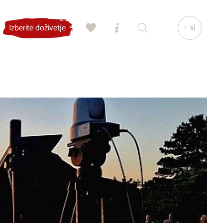
si
Izberite doživetje