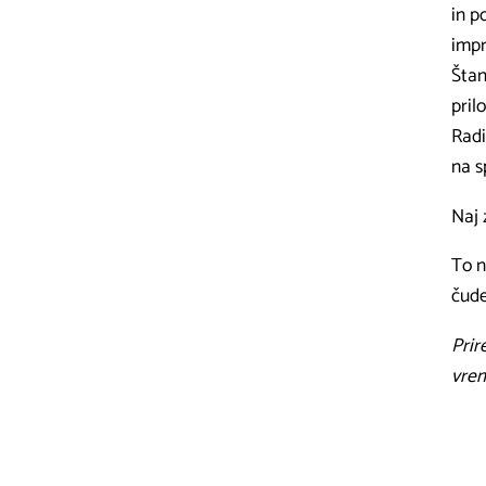
in p
impr
Štan
pril
Radi
na s
Naj 
To n
čude
Prir
vrem