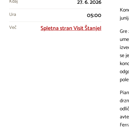
Kdaj
27. 6. 2026
Konc
Ura
05:00
juni
Več
Spletna stran Visit Štanjel
Gre 
umet
izve
se j
konc
odgo
pole
Pian
drzn
odli
avte
Ferr