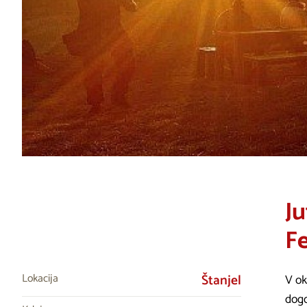
Ju
Fe
Lokacija
Štanjel
V ok
dogo