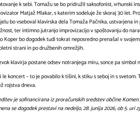
otovanje k sebi. Tomažu se bo pridružil saksofonist, vrhunski in
ovizator Matjaž Mlakar, s katerim sodeluje že skoraj 30 let. P
jelu bo vseboval klavirska dela Tomaža Pačnika, ustvarjena in 
ožnost, ter intimno jutranjo improvizacijo v spoštovanju do nara
o Koper bo dogodek tudi tokrat neposredno prenašal v svojem
pletni strani in po družbenih omrežjih.
zvok klavirja postane odsev notranjega miru, sonce pa simbol 
i le koncert – to je povabilo k tišini, k stiku s seboj in s svetom. T
ž rojstva dneva.
editev je sofinancirana iz proračunskih sredstev občine Komen
ena se dogodek prestavi na nedeljo, 28. junija 2026, ob 5. uri zj