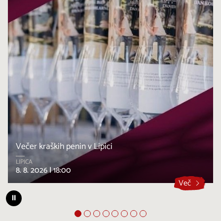
Večer kraških penin v Lipici
LIPICA
8. 8. 2026 |
18:00
Več
⏸