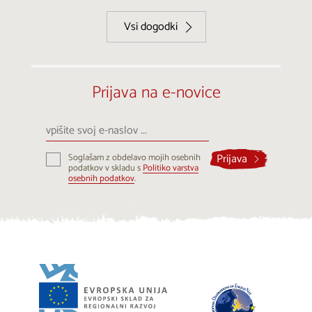
Vsi dogodki
Prijava na e-novice
vpišite
svoj
e-
Prijava
Soglašam z obdelavo mojih osebnih
naslov
podatkov v skladu s
Politiko varstva
...
osebnih podatkov
.