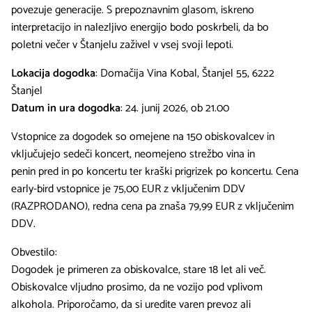
povezuje generacije. S prepoznavnim glasom, iskreno
interpretacijo in nalezljivo energijo bodo poskrbeli, da bo
poletni večer v Štanjelu zaživel v vsej svoji lepoti.
Lokacija dogodka
: Domačija Vina Kobal, Štanjel 55, 6222
Štanjel
Datum in ura dogodka
: 24. junij 2026, ob 21.00
Vstopnice za dogodek so omejene na 150 obiskovalcev in
vključujejo sedeči koncert, neomejeno strežbo vina in
penin pred in po koncertu ter kraški prigrizek po koncertu. Cena
early-bird vstopnice je 75,00 EUR z vključenim DDV
(RAZPRODANO), redna cena pa znaša 79,99 EUR z vključenim
DDV.
Obvestilo:
Dogodek je primeren za obiskovalce, stare 18 let ali več.
Obiskovalce vljudno prosimo, da ne vozijo pod vplivom
alkohola. Priporočamo, da si uredite varen prevoz ali