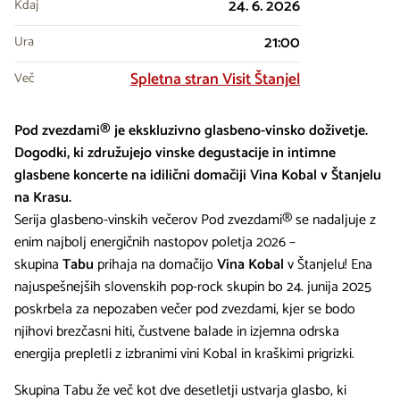
24. 6. 2026
Kdaj
21:00
Ura
Spletna stran Visit Štanjel
Več
Pod zvezdami® je ekskluzivno glasbeno-vinsko doživetje.
Dogodki, ki združujejo vinske degustacije in intimne
glasbene koncerte na idilični domačiji Vina Kobal v Štanjelu
na Krasu.
Serija glasbeno-vinskih večerov Pod zvezdami® se nadaljuje z
enim najbolj energičnih nastopov poletja 2026 –
skupina
Tabu
prihaja na domačijo
Vina Kobal
v Štanjelu! Ena
najuspešnejših slovenskih pop-rock skupin bo 24. junija 2025
poskrbela za nepozaben večer pod zvezdami, kjer se bodo
njihovi brezčasni hiti, čustvene balade in izjemna odrska
energija prepletli z izbranimi vini Kobal in kraškimi prigrizki.
Skupina Tabu že več kot dve desetletji ustvarja glasbo, ki