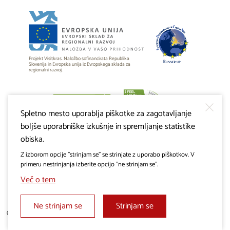
Projekt Visitkras. Naložbo sofinancirata Republika
Slovenija in Evropska unija iz Evropskega sklada za
regionalni razvoj.
Spletno mesto uporablja piškotke za zagotavljanje
boljše uporabniške izkušnje in spremljanje statistike
obiska.
Z izborom opcije "strinjam se" se strinjate z uporabo piškotkov. V
primeru nestrinjanja izberite opcijo "ne strinjam se".
Več o tem
Ne strinjam se
Strinjam se
© 2019 - 2026 visitkras.info. Vse pravice pridržane.