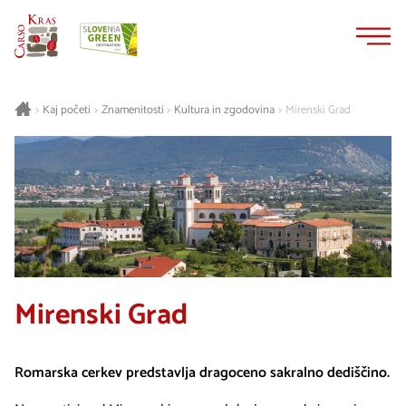
Na
Navigacija
vsebino
Kaj početi
Znamenitosti
Kultura in zgodovina
Mirenski Grad
>
>
>
>
Mirenski Grad
Romarska cerkev predstavlja dragoceno sakralno dediščino.