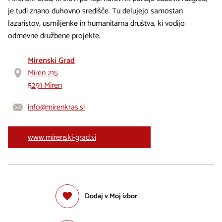
je tudi znano duhovno središče. Tu delujejo samostan
lazaristov, usmiljenke in humanitarna društva, ki vodijo
odmevne družbene projekte.
Mirenski Grad
Miren 215
5291 Miren
info@mirenkras.si
www.mirenski-grad.si
Dodaj v Moj izbor