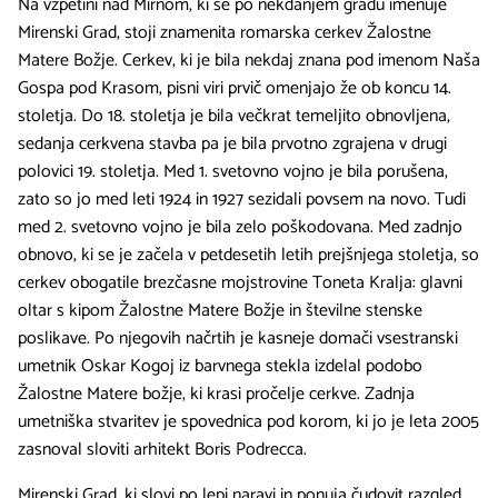
Na vzpetini nad Mirnom, ki se po nekdanjem gradu imenuje
Mirenski Grad, stoji znamenita romarska cerkev Žalostne
Matere Božje. Cerkev, ki je bila nekdaj znana pod imenom Naša
Gospa pod Krasom, pisni viri prvič omenjajo že ob koncu 14.
stoletja. Do 18. stoletja je bila večkrat temeljito obnovljena,
sedanja cerkvena stavba pa je bila prvotno zgrajena v drugi
polovici 19. stoletja. Med 1. svetovno vojno je bila porušena,
zato so jo med leti 1924 in 1927 sezidali povsem na novo. Tudi
med 2. svetovno vojno je bila zelo poškodovana. Med zadnjo
obnovo, ki se je začela v petdesetih letih prejšnjega stoletja, so
cerkev obogatile brezčasne mojstrovine Toneta Kralja: glavni
oltar s kipom Žalostne Matere Božje in številne stenske
poslikave. Po njegovih načrtih je kasneje domači vsestranski
umetnik Oskar Kogoj iz barvnega stekla izdelal podobo
Žalostne Matere božje, ki krasi pročelje cerkve. Zadnja
umetniška stvaritev je spovednica pod korom, ki jo je leta 2005
zasnoval sloviti arhitekt Boris Podrecca.
Mirenski Grad, ki slovi po lepi naravi in ponuja čudovit razgled,