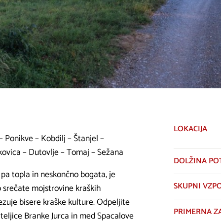
LOKACIJA
 Ponikve – Kobdilj – Štanjel –
kovica – Dutovlje – Tomaj – Sežana
DOLŽINA PO
i pa topla in neskončno bogata, je
SKUPNI VZP
o srečate mojstrovine kraških
ezuje bisere kraške kulture. Odpeljite
PRIMERNA Z
ateljice Branke Jurca in med Spacalove