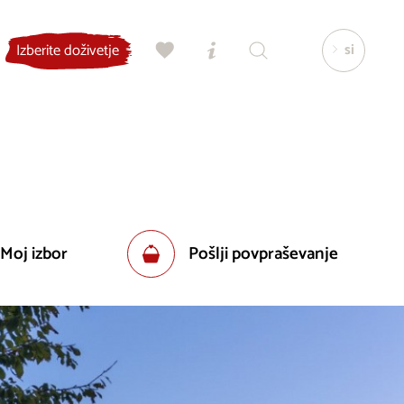
si
Izberite doživetje
 Moj izbor
Pošlji povpraševanje