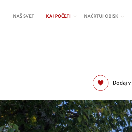
Na
Navigacija
vsebino
NAŠ SVET
KAJ POČETI
NAČRTUJ OBISK
Dodaj v