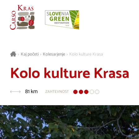
>
Kaj početi
>
Kolesarjenje
>
Kolo kulture Krasa
Kolo kulture Krasa
81 km
ZAHTEVNOST