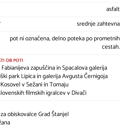
asfalt
srednje zahtevna
T
pot ni označena, delno poteka po prometnih
cestah.
TI OB POTI
, Fabianijeva zapuščina in Spacalova galerija
ški park Lipica in galerija Avgusta Černigoja
Kosovel v Sežani in Tomaju
lovenskih filmskih igralcev v Divači
za obiskovalce Grad Štanjel
žana