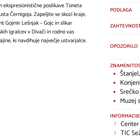
n ekspresionistične poslikave Toneta
PODLAGA
sta Černigoja. Zapeljite se skozi kraje,
nt Gojmir Lešnjak – Gojc in slikar
ZAHTEVNOS
kih igralcev v Divači in rodno vas
ajine, ki navdihuje največje ustvarjalce.
OPOZORILO
ZNAMENITOS
Štanjel
Konjeni
Srečko 
Muzej s
INFORMACIJE
Center 
TIC Se