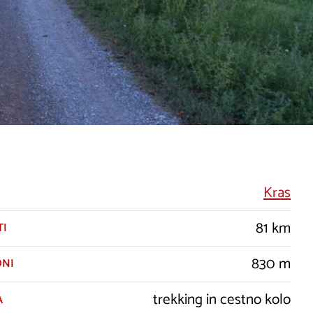
Kras
81 km
TI
830 m
ONI
trekking in cestno kolo
A