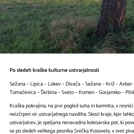
Po sledeh kraške kulturne ustvarjalnosti
Sežana – Lipica – Lokev – Divača – Sežana – Križ – Avber –
Tomačevica – Škrbina – Sveto – Komen – Gorjansko – Plis
Kraška pokrajina, na prvi pogled suha in kamnita, v resnic
neizčrpen vir ustvarjalnega navdiha. Skozi kraje, kjer lahk
ustvarjalcev, je speljana nenavadna kolesarska pot, ki pov
se po sledeh velikega pesnika Srečka Kosovela, v svet pis