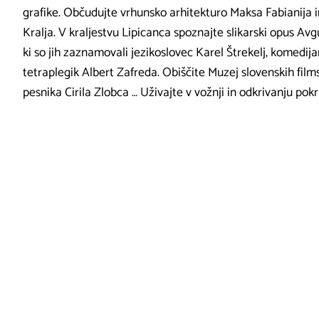
grafike. Občudujte vrhunsko arhitekturo Maksa Fabianija i
Kralja. V kraljestvu Lipicanca spoznajte slikarski opus Avgu
ki so jih zaznamovali jezikoslovec Karel Štrekelj, komedija
tetraplegik Albert Zafreda. Obiščite Muzej slovenskih films
pesnika Cirila Zlobca … Uživajte v vožnji in odkrivanju pokr