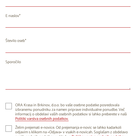
E-naslov
Število oseb
Sporočilo
ORA Krasa in Brkinov, d.o.o. bo vaše osebne podatke posredovala
izbranemu ponudniku za namen priprave individualne ponudbe. Več
informacij o obdelavi vaših osebnih podatkov si lahko preberete v naši
Politiki varstva osebnih podatkov.
Želim prejemati e-novice. Od prejemanja e-novic se lahko kadarkoli
odjavim s klikom na »Odjava« v vsakih e-novicah. Soglašam z obdelavo