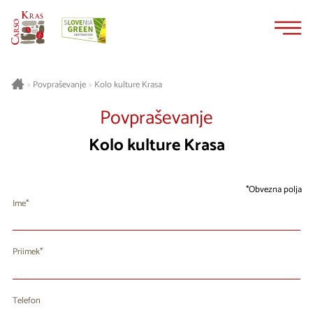
Na
Navigacija
vsebino
Kolo kulture Krasa
>
Povpraševanje
>
Povpraševanje
Kolo kulture Krasa
Obvezna polja
Ime
Priimek
Telefon