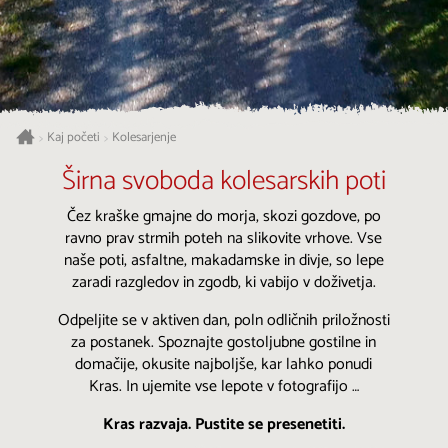
Kaj početi
Kolesarjenje
>
>
Širna svoboda kolesarskih poti
Čez kraške gmajne do morja, skozi gozdove, po
ravno prav strmih poteh na slikovite vrhove. Vse
naše poti, asfaltne, makadamske in divje, so lepe
zaradi razgledov in zgodb, ki vabijo v doživetja.
Odpeljite se v aktiven dan, poln odličnih priložnosti
za postanek. Spoznajte gostoljubne gostilne in
domačije, okusite najboljše, kar lahko ponudi
Kras. In ujemite vse lepote v fotografijo …
Kras razvaja. Pustite se presenetiti.