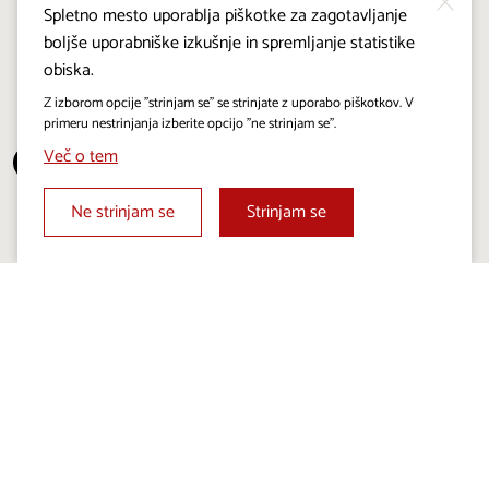
Spletno mesto uporablja piškotke za zagotavljanje
boljše uporabniške izkušnje in spremljanje statistike
Večer kraških penin v Lipici
obiska.
LIPICA
8. 8. 2026 |
18:00
Z izborom opcije "strinjam se" se strinjate z uporabo piškotkov. V
primeru nestrinjanja izberite opcijo "ne strinjam se".
Več
Več o tem
⏸
Ne strinjam se
Strinjam se
Vsi dogodki
Sledite nam na: