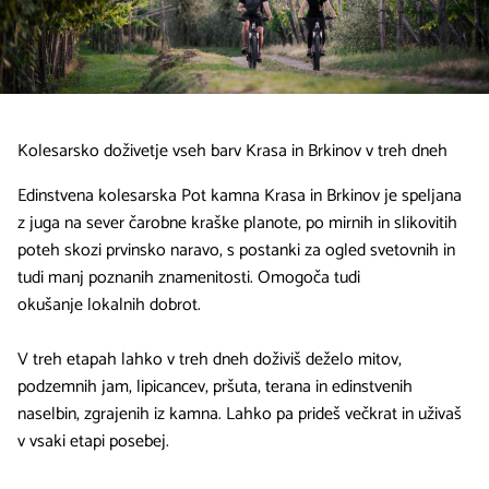
Kolesarsko doživetje vseh barv Krasa in Brkinov v treh dneh
Edinstvena kolesarska Pot kamna Krasa in Brkinov je speljana
z juga na sever čarobne kraške planote, po mirnih in slikovitih
poteh skozi prvinsko naravo, s postanki za ogled svetovnih in
tudi manj poznanih znamenitosti. Omogoča tudi
okušanje lokalnih dobrot.
V treh etapah lahko v treh dneh doživiš deželo mitov,
podzemnih jam, lipicancev, pršuta, terana in edinstvenih
naselbin, zgrajenih iz kamna. Lahko pa prideš večkrat in uživaš
v vsaki etapi posebej.