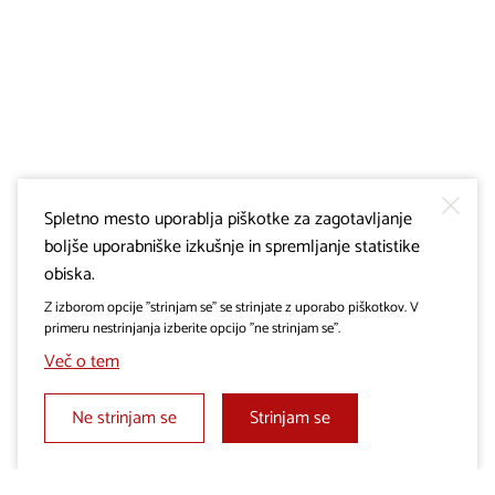
Spletno mesto uporablja piškotke za zagotavljanje
prenesi .gpx
boljše uporabniške izkušnje in spremljanje statistike
obiska.
Z izborom opcije "strinjam se" se strinjate z uporabo piškotkov. V
primeru nestrinjanja izberite opcijo "ne strinjam se".
Več o tem
Ne strinjam se
Strinjam se