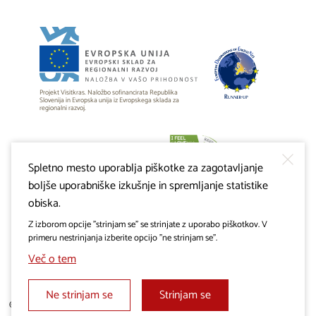
Projekt Visitkras. Naložbo sofinancirata Republika
Slovenija in Evropska unija iz Evropskega sklada za
regionalni razvoj.
Spletno mesto uporablja piškotke za zagotavljanje
boljše uporabniške izkušnje in spremljanje statistike
obiska.
Z izborom opcije "strinjam se" se strinjate z uporabo piškotkov. V
primeru nestrinjanja izberite opcijo "ne strinjam se".
Več o tem
Ne strinjam se
Strinjam se
© 2019 - 2026 visitkras.info. Vse pravice pridržane.