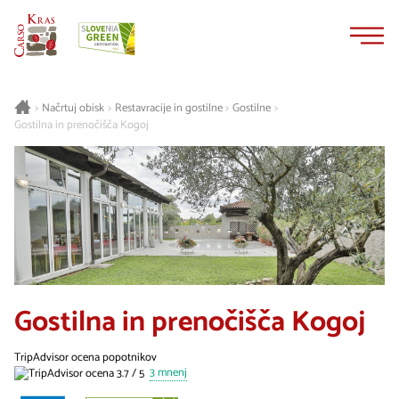
Na
Navigacija
vsebino
Načrtuj obisk
Restavracije in gostilne
Gostilne
>
>
>
>
Gostilna in prenočišča Kogoj
Gostilna in prenočišča Kogoj
TripAdvisor ocena popotnikov
3 mnenj