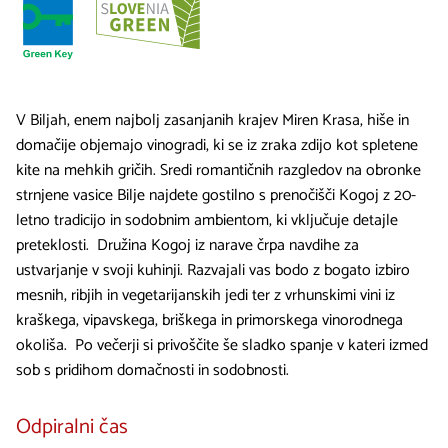
V Biljah, enem najbolj zasanjanih krajev Miren Krasa, hiše in
domačije objemajo vinogradi, ki se iz zraka zdijo kot spletene
kite na mehkih gričih. Sredi romantičnih razgledov na obronke
strnjene vasice Bilje najdete gostilno s prenočišči Kogoj z 20-
letno tradicijo in sodobnim ambientom, ki vključuje detajle
preteklosti. Družina Kogoj iz narave črpa navdihe za
ustvarjanje v svoji kuhinji. Razvajali vas bodo z bogato izbiro
mesnih, ribjih in vegetarijanskih jedi ter z vrhunskimi vini iz
kraškega, vipavskega, briškega in primorskega vinorodnega
okoliša. Po večerji si privoščite še sladko spanje v kateri izmed
sob s pridihom domačnosti in sodobnosti.
Odpiralni čas