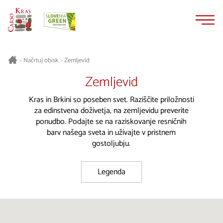
Na
Navigacija
vsebino
Načrtuj obisk
Zemljevid
>
>
Zemljevid
Kras in Brkini so poseben svet. Raziščite priložnosti
za edinstvena doživetja, na zemljevidu preverite
ponudbo. Podajte se na raziskovanje resničnih
barv našega sveta in uživajte v pristnem
gostoljubju.
Legenda