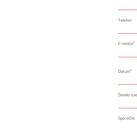
Telefon
E-naslov
Datum
Število os
P
27
2
Sporočilo
3