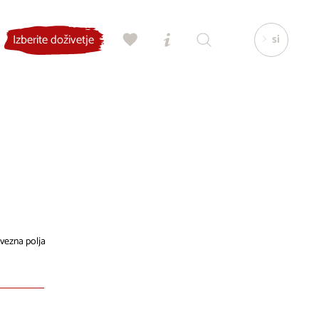
si
Izberite doživetje
vezna polja