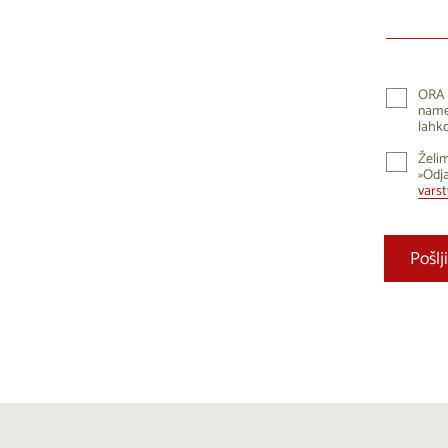
10
1
17
1
24
2
ORA 
namen
31
lahko
Želim
»Odja
vars