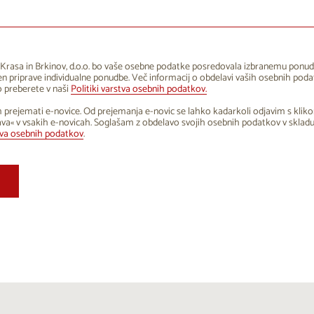
1
12
13
14
15
16
8
19
20
21
22
23
5
26
27
28
29
30
Krasa in Brkinov, d.o.o. bo vaše osebne podatke posredovala izbranemu ponud
 priprave individualne ponudbe. Več informacij o obdelavi vaših osebnih poda
1
2
3
4
5
6
 preberete v naši
Politiki varstva osebnih podatkov.
 prejemati e-novice. Od prejemanja e-novic se lahko kadarkoli odjavim s klik
va« v vsakih e-novicah. Soglašam z obdelavo svojih osebnih podatkov v sklad
tva osebnih podatkov
.