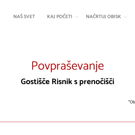
Na
Navigacija
vsebino
NAŠ SVET
KAJ POČETI
NAČRTUJ OBISK
Povpraševanje
Gostišče Risnik s prenočišči
Ob