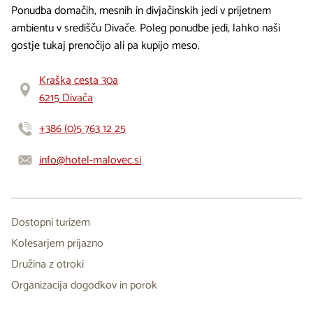
Ponudba domačih, mesnih in divjačinskih jedi v prijetnem
ambientu v središču Divače. Poleg ponudbe jedi, lahko naši
gostje tukaj prenočijo ali pa kupijo meso.
Kraška cesta 30a
6215 Divača
+386 (0)5 763 12 25
info@hotel-malovec.si
Dostopni turizem
Kolesarjem prijazno
Družina z otroki
Organizacija dogodkov in porok