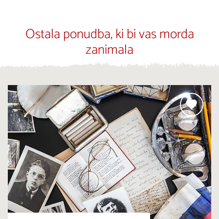
Ostala ponudba, ki bi vas morda
zanimala