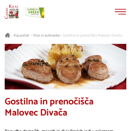
Na
Navigacija
vsebino
Kaj početi
Vino in kulinarika
Gostilna in prenočišča Malovec Divača
>
>
>
Gostilna in prenočišča
Malovec Divača