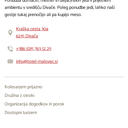
Ponudba domačih, mesnih in divjačinskih jedi v prijetnem
ambientu v središču Divače. Poleg ponudbe jedi, lahko naši
gostje tukaj prenočijo ali pa kupijo meso.
Kraška cesta 30a
6215 Divača
+386 (0)5 763 12 25
info@hotel-malovec.si
Kolesarjem prijazno
Družina z otroki
Organizacija dogodkov in porok
Dostopni turizem