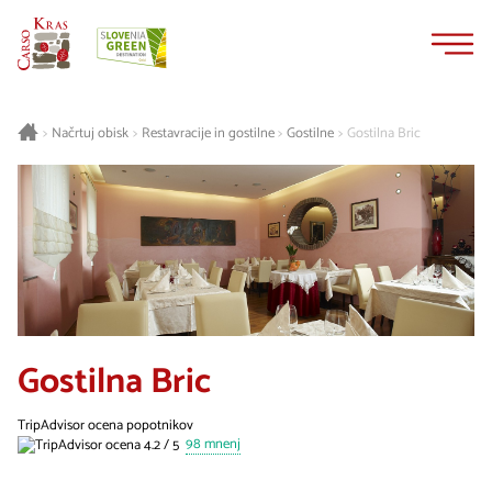
Na
Navigacija
vsebino
Načrtuj obisk
Restavracije in gostilne
Gostilne
Gostilna Bric
>
>
>
>
Gostilna Bric
TripAdvisor ocena popotnikov
98 mnenj