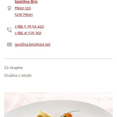
Gostilna Bric
Miren 120
5291 Miren
+386 5 39 54 420
+386 41 535 901
gostilna.bric@siol.net
Za skupine
Družina z otroki