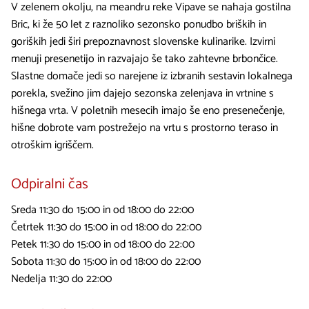
V zelenem okolju, na meandru reke Vipave se nahaja gostilna
Bric, ki že 50 let z raznoliko sezonsko ponudbo briških in
goriških jedi širi prepoznavnost slovenske kulinarike. Izvirni
menuji presenetijo in razvajajo še tako zahtevne brbončice.
Slastne domače jedi so narejene iz izbranih sestavin lokalnega
porekla, svežino jim dajejo sezonska zelenjava in vrtnine s
hišnega vrta. V poletnih mesecih imajo še eno presenečenje,
hišne dobrote vam postrežejo na vrtu s prostorno teraso in
otroškim igriščem.
Odpiralni čas
Sreda 11:30 do 15:00 in od 18:00 do 22:00
Četrtek 11:30 do 15:00 in od 18:00 do 22:00
Petek 11:30 do 15:00 in od 18:00 do 22:00
Sobota 11:30 do 15:00 in od 18:00 do 22:00
Nedelja 11:30 do 22:00