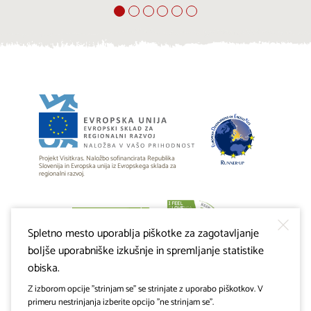
Projekt Visitkras. Naložbo sofinancirata Republika
Slovenija in Evropska unija iz Evropskega sklada za
regionalni razvoj.
Spletno mesto uporablja piškotke za zagotavljanje
boljše uporabniške izkušnje in spremljanje statistike
obiska.
Z izborom opcije "strinjam se" se strinjate z uporabo piškotkov. V
primeru nestrinjanja izberite opcijo "ne strinjam se".