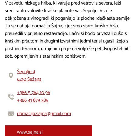
V zavetju nizkega hriba, ki varuje pred vetrovi s severa, leži
sredi rahlo valovite kraške planote vas Šepulje. Vsa je
obkrožena z vinogradi, ki poganjajo iz plodne rdečkaste zemlje.
Tu se nahaja domačija Šajna, kjer smo staro kraško hišo
preuredili v prijetno restavracijo. Lačni si bodo privezali dušo s
kraškim pršutom in drugimi izvrstnimi jedmi ter si ugasili žejo s
pristnim teranom, utrujenim pa je na voljo še pet dvoposteljnih
sob, opremljenih s starinskim pohištvom.
Šepulje 4
6210 Sežana
+386 5 764 10 96
+386 41 879 385
domacija.sajna@gmail.com
www.sajna.si