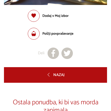
Dodaj v Moj izbor
Pošlji povpraševanje
Deli
NAZAJ
Ostala ponudba, ki bi vas morda
zanimala