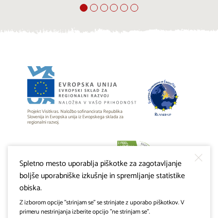
Projekt Visitkras. Naložbo sofinancirata Republika
Slovenija in Evropska unija iz Evropskega sklada za
regionalni razvoj.
Spletno mesto uporablja piškotke za zagotavljanje
boljše uporabniške izkušnje in spremljanje statistike
obiska.
Z izborom opcije "strinjam se" se strinjate z uporabo piškotkov. V
primeru nestrinjanja izberite opcijo "ne strinjam se".