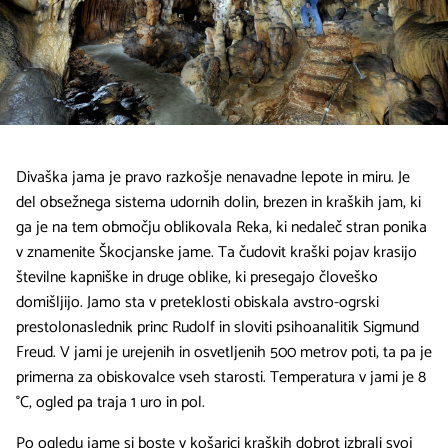
Divaška jama je pravo razkošje nenavadne lepote in miru. Je
del obsežnega sistema udornih dolin, brezen in kraških jam, ki
ga je na tem območju oblikovala Reka, ki nedaleč stran ponika
v znamenite Škocjanske jame. Ta čudovit kraški pojav krasijo
številne kapniške in druge oblike, ki presegajo človeško
domišljijo. Jamo sta v preteklosti obiskala avstro-ogrski
prestolonaslednik princ Rudolf in sloviti psihoanalitik Sigmund
Freud. V jami je urejenih in osvetljenih 500 metrov poti, ta pa je
primerna za obiskovalce vseh starosti. Temperatura v jami je 8
°C, ogled pa traja 1 uro in pol.
Po ogledu jame si boste v košarici kraških dobrot izbrali svoj