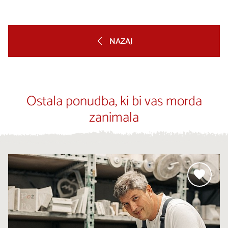
NAZAJ
Ostala ponudba, ki bi vas morda
zanimala