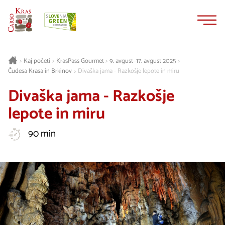
Na
Navigacija
vsebino
Kaj početi
KrasPass Gourmet
9. avgust–17. avgust 2025
>
>
>
>
Čudesa Krasa in Brkinov
Divaška jama - Razkošje lepote in miru
>
Divaška jama - Razkošje
lepote in miru
90 min