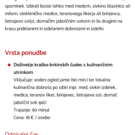
spominek. Izbirali boste lahko med medom, sivkino blazinico ali
milom, stekleničko medice, teranovega likerja ali brinjevca,
šetrajevo soljo, domačim jabolčnim sokom in še drugimi na
krasu pridelanimi in izdelanimi dobrotami in izdelki.
Vrsta ponudbe
Doživetje kraško-brkinskih čudes s kulinaričnim
utrinkom
Vključuje: voden ogled jame (90 min.) ter lokalna
kulinarična dobrota po izbiri (npr. med, sivkin izdelek,
medica, teranov liker, brinjevec, šetrajeva sol, domač
jabolčni sok ipd.)
Trajanje: 90 minut
Cena: 18 € / osebo
Odpiralni čas