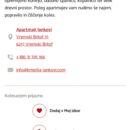
opremljeno kuhinjo, udobno spalnico, kopalnico ter velik
dnevni prostor. Poleg apartmajev vam nudimo še najem,
popravilo in čiščenje koles.
Apartmaji Jankovi
Vremski Britof 15
6217 Vremski Britof
+386 31 335 166
info@kmetija-jankovi.com
Kolesarjem prijazno
Dodaj v Moj izbor