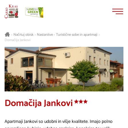
Na
Navigacija
vsebino
Načrtuj obisk
Nastanitve
Turistične sobe in apartmaji
>
>
>
>
Domačija Jankovi
Domačija Jankovi
Apartmaji Jankovi so udobni in višje kvalitete. Imajo polno