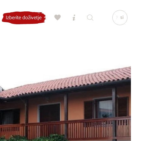
si
Izberite doživetje