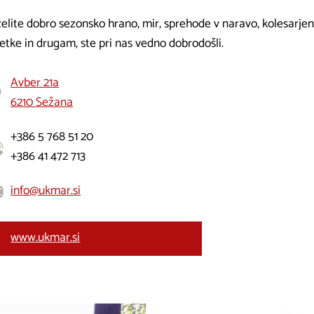
elite dobro sezonsko hrano, mir, sprehode v naravo, kolesarjenje 
etke in drugam, ste pri nas vedno dobrodošli.
Avber 21a
6210 Sežana
+386 5 768 51 20
+386 41 472 713
info@ukmar.si
www.ukmar.si