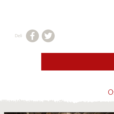
Deli
O