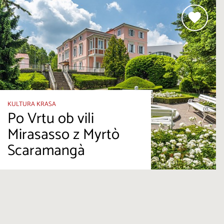
KULTURA KRASA
Po Vrtu ob vili
Mirasasso z Myrtò
Scaramangà