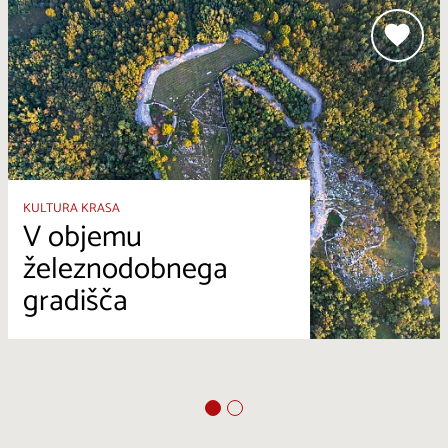
KULTURA KRASA
V objemu
železnodobnega
gradišča