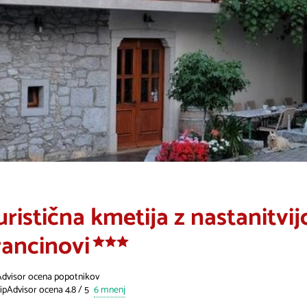
uristična kmetija z nastanitvij
rancinovi
Advisor ocena popotnikov
6 mnenj