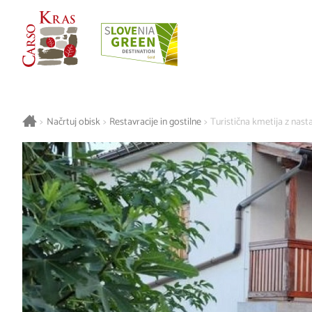
>
Načrtuj obisk
>
Restavracije in gostilne
>
Turistična kmetija z nasta