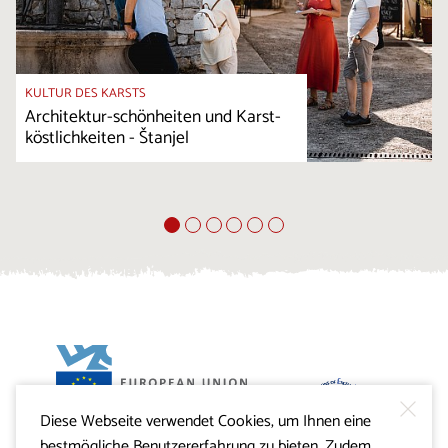
KULTUR DES KARSTS
Architektur-schönheiten und Karst-
köstlichkeiten - Štanjel
Diese Webseite verwendet Cookies, um Ihnen eine
Projekt Visitkras. Die Investition wird von der Republik
bestmögliche Benutzererfahrung zu bieten. Zudem