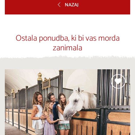
NAZAJ
Ostala ponudba, ki bi vas morda
zanimala