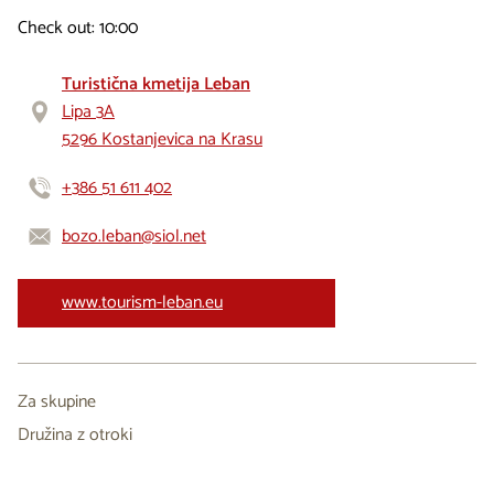
Check out: 10:00
Turistična kmetija Leban
Lipa 3A
5296 Kostanjevica na Krasu
+386 51 611 402
bozo.leban@siol.net
www.tourism-leban.eu
Za skupine
Družina z otroki