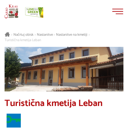
Na
Navigacija
vsebino
Načrtuj obisk
Nastanitve
Nastanitve na kmetiji
>
>
>
>
Turistična kmetija Leban
Turistična kmetija Leban