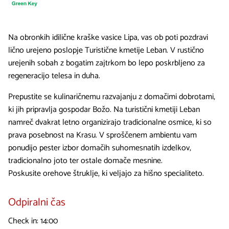
Na obronkih idilične kraške vasice Lipa, vas ob poti pozdravi
lično urejeno poslopje Turistične kmetije Leban. V rustično
urejenih sobah z bogatim zajtrkom bo lepo poskrbljeno za
regeneracijo telesa in duha.
Prepustite se kulinaričnemu razvajanju z domačimi dobrotami,
ki jih pripravlja gospodar Božo. Na turistični kmetiji Leban
namreč dvakrat letno organizirajo tradicionalne osmice, ki so
prava posebnost na Krasu. V sproščenem ambientu vam
ponudijo pester izbor domačih suhomesnatih izdelkov,
tradicionalno joto ter ostale domače mesnine.
Poskusite orehove štruklje, ki veljajo za hišno specialiteto.
Odpiralni čas
Check in: 14:00