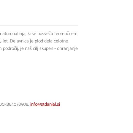
 naturopatinja, ki se posveča teoretičnem
5 let. Delavnica je plod dela celotne
h področij, je naš cilj skupen - ohranjanje
l, 003864078508,
info@stdaniel.si