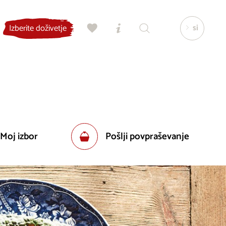
si
Izberite doživetje
 Moj izbor
Pošlji povpraševanje