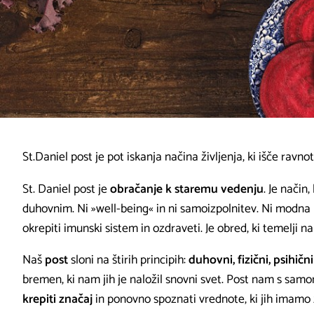
St.Daniel post je pot iskanja načina življenja, ki išče ra
St. Daniel post je
obračanje k staremu vedenju
. Je način
duhovnim. Ni »well-being« in ni samoizpolnitev. Ni modna
okrepiti imunski sistem in ozdraveti. Je obred, ki temelji 
Naš
post
sloni na štirih principih:
duhovni, fizični, psihičn
bremen, ki nam jih je naložil snovni svet. Post nam s sa
krepiti značaj
in ponovno spoznati vrednote, ki jih imamo