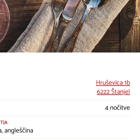
Hruševica 1b
6222 Štanjel
4 nočitve
TJA
a, angleščina