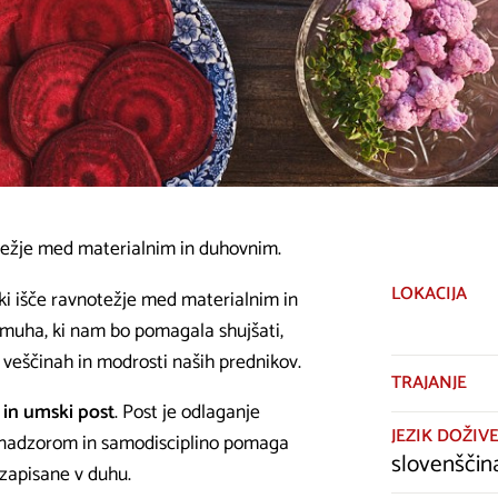
vnotežje med materialnim in duhovnim.
LOKACIJA
, ki išče ravnotežje med materialnim in
 muha, ki nam bo pomagala shujšati,
na veščinah in modrosti naših prednikov.
TRAJANJE
i in umski post
. Post je odlaganje
JEZIK DOŽIVE
monadzorom in samodisciplino pomaga
slovenščin
 zapisane v duhu.