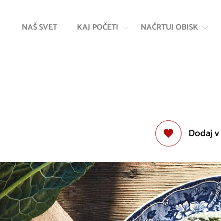
Na
Navigacija
vsebino
NAŠ SVET
KAJ POČETI
NAČRTUJ OBISK
Dodaj v