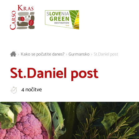
>
Kako se počutite danes?
>
Gurmansko
>
St.Daniel post
St.Daniel post
4 nočitve