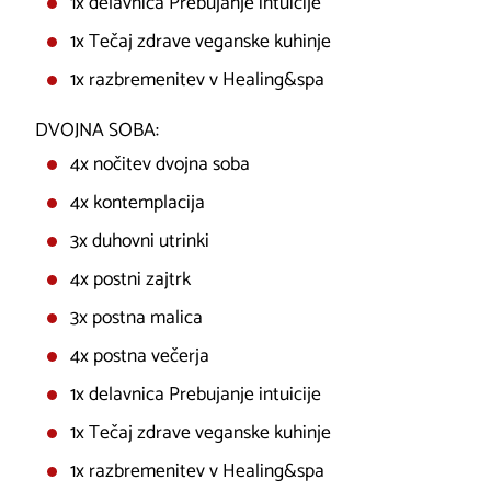
1x delavnica Prebujanje intuicije
1x Tečaj zdrave veganske kuhinje
1x razbremenitev v Healing&spa
DVOJNA SOBA:
4x nočitev dvojna soba
4x kontemplacija
3x duhovni utrinki
4x postni zajtrk
3x postna malica
4x postna večerja
1x delavnica Prebujanje intuicije
1x Tečaj zdrave veganske kuhinje
1x razbremenitev v Healing&spa